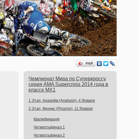
ещё
Чемпионат Мира по Суперкроссу,
серия AMA Supercross 2014 года в
классе MX1
1 Этап, Анахейм (Anaheim), 4 Января
2 Этап, Феникс (Phoenix), 11 Января
Квалификация
Четвертьфинал 1
Четвертьфинал 2