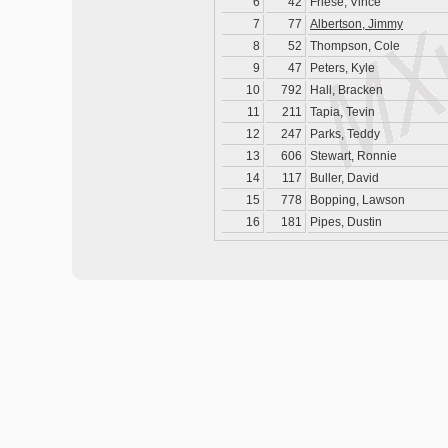
6
42
Friese, Vince
7
77
Albertson, Jimmy
8
52
Thompson, Cole
9
47
Peters, Kyle
10
792
Hall, Bracken
11
211
Tapia, Tevin
12
247
Parks, Teddy
13
606
Stewart, Ronnie
14
117
Buller, David
15
778
Bopping, Lawson
16
181
Pipes, Dustin