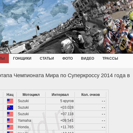
ТЫ
ГОНЩИКИ
СТАТЬИ
ФОТО
ВИДЕО
ТРАССЫ
этапа Чемпионата Мира по Суперкроссу 2014 года в
Нац
Мотоцикл
Интервал
Кол. очков
Suzuki
5 кругов
- -
Suzuki
+03.028
- -
Suzuki
+07.118
- -
Yamaha
+09.541
- -
Honda
+11.765
- -