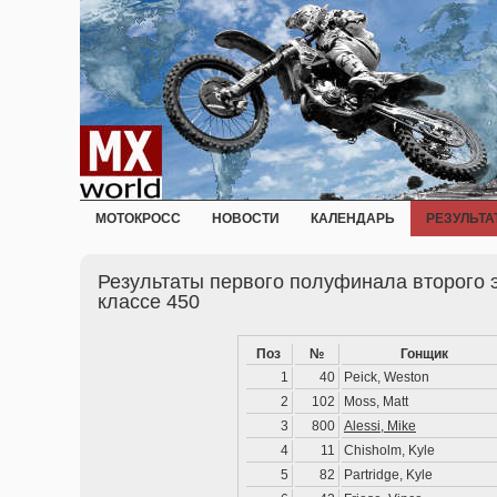
МОТОКРОСС
НОВОСТИ
КАЛЕНДАРЬ
РЕЗУЛЬТА
Результаты первого полуфинала второго 
классе 450
Поз
№
Гонщик
1
40
Peick, Weston
2
102
Moss, Matt
3
800
Alessi, Mike
4
11
Chisholm, Kyle
5
82
Partridge, Kyle