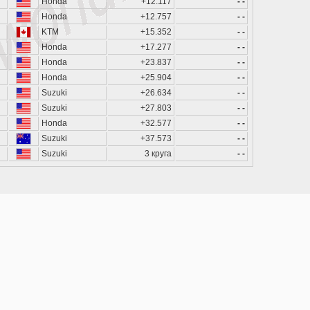
Honda
+12.117
- -
Honda
+12.757
- -
KTM
+15.352
- -
Honda
+17.277
- -
Honda
+23.837
- -
Honda
+25.904
- -
Suzuki
+26.634
- -
Suzuki
+27.803
- -
Honda
+32.577
- -
Suzuki
+37.573
- -
Suzuki
3 круга
- -