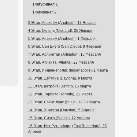
Полуфинал 1
Полуфинал 2
3 Этап, Анахейм (Anaheim), 18 Января
4 Этап, Окленд (Oakland), 25 Января
5 Этап, Анахейм (Anaheim), 1 Февраля
6 Этап, Сан Диего (San Diego), 8 Февраля
7 Этап, Арлингтон (Arlington), 15 Февраля
8 Этап, Атланта (Atlanta), 22 Февраля
9 Этап, Индианаполис (Indianapolis), 1 Марта
10 Этап, Дэйтона (Daytona), 8 Марта
11 Этап, Детройт (Detroit), 15 Марта
12 Этап, Торонто (Toronto), 22 Марта
13 Этап, Сэйнт Луис (St. Louis), 29 Марта
14 Этап, Хьюстон (Houston), 5 Апреля
15 Этап, Сиэтл (Seattle), 12 Апреля
16 Этап, Ист Рутерфорд (East Rutherford), 26
Апреля