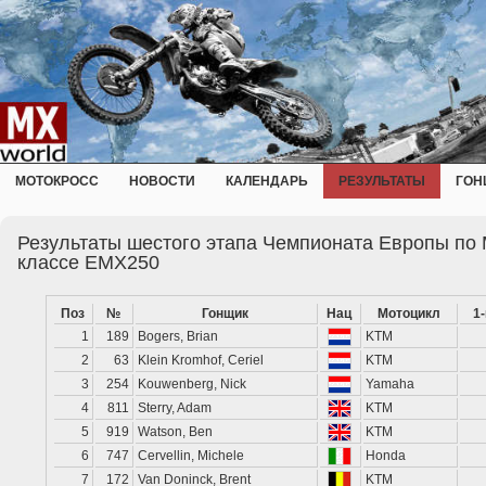
МОТОКРОСС
НОВОСТИ
КАЛЕНДАРЬ
РЕЗУЛЬТАТЫ
ГОН
Результаты шестого этапа Чемпионата Европы по 
классе EMX250
Поз
№
Гонщик
Нац
Мотоцикл
1
1
189
Bogers, Brian
KTM
2
63
Klein Kromhof, Ceriel
KTM
3
254
Kouwenberg, Nick
Yamaha
4
811
Sterry, Adam
KTM
5
919
Watson, Ben
KTM
6
747
Cervellin, Michele
Honda
7
172
Van Doninck, Brent
KTM