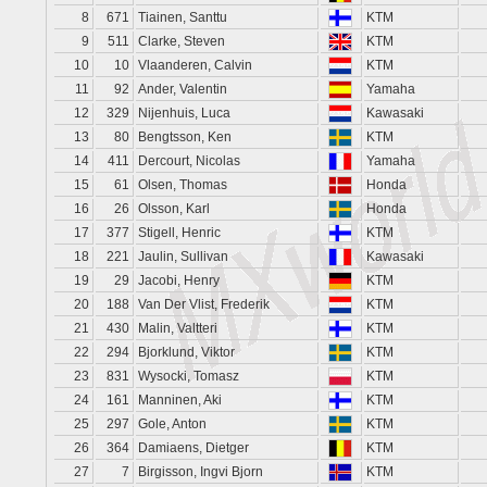
8
671
Tiainen, Santtu
KTM
9
511
Clarke, Steven
KTM
10
10
Vlaanderen, Calvin
KTM
11
92
Ander, Valentin
Yamaha
12
329
Nijenhuis, Luca
Kawasaki
13
80
Bengtsson, Ken
KTM
14
411
Dercourt, Nicolas
Yamaha
15
61
Olsen, Thomas
Honda
16
26
Olsson, Karl
Honda
17
377
Stigell, Henric
KTM
18
221
Jaulin, Sullivan
Kawasaki
19
29
Jacobi, Henry
KTM
20
188
Van Der Vlist, Frederik
KTM
21
430
Malin, Valtteri
KTM
22
294
Bjorklund, Viktor
KTM
23
831
Wysocki, Tomasz
KTM
24
161
Manninen, Aki
KTM
25
297
Gole, Anton
KTM
26
364
Damiaens, Dietger
KTM
27
7
Birgisson, Ingvi Bjorn
KTM