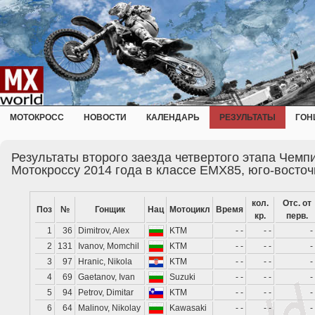
МОТОКРОСС
НОВОСТИ
КАЛЕНДАРЬ
РЕЗУЛЬТАТЫ
ГОН
Результаты второго заезда четвертого этапа Чемп
Мотокроссу 2014 года в классе EMX85, юго-восто
кол.
Отс. от
Поз
№
Гонщик
Нац
Мотоцикл
Время
кр.
перв.
1
36
Dimitrov, Alex
KTM
- -
- -
-
2
131
Ivanov, Momchil
KTM
- -
- -
-
3
97
Hranic, Nikola
KTM
- -
- -
-
4
69
Gaetanov, Ivan
Suzuki
- -
- -
-
5
94
Petrov, Dimitar
KTM
- -
- -
-
6
64
Malinov, Nikolay
Kawasaki
- -
- -
-