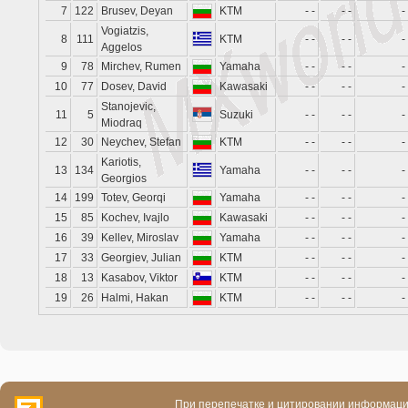
7
122
Brusev, Deyan
KTM
- -
- -
-
Vogiatzis,
8
111
KTM
- -
- -
-
Aggelos
9
78
Mirchev, Rumen
Yamaha
- -
- -
-
10
77
Dosev, David
Kawasaki
- -
- -
-
Stanojevic,
11
5
Suzuki
- -
- -
-
Miodraq
12
30
Neychev, Stefan
KTM
- -
- -
-
Kariotis,
13
134
Yamaha
- -
- -
-
Georgios
14
199
Totev, Georqi
Yamaha
- -
- -
-
15
85
Kochev, Ivajlo
Kawasaki
- -
- -
-
16
39
Kellev, Miroslav
Yamaha
- -
- -
-
17
33
Georgiev, Julian
KTM
- -
- -
-
18
13
Kasabov, Viktor
KTM
- -
- -
-
19
26
Halmi, Hakan
KTM
- -
- -
-
При перепечатке и цитировании информации