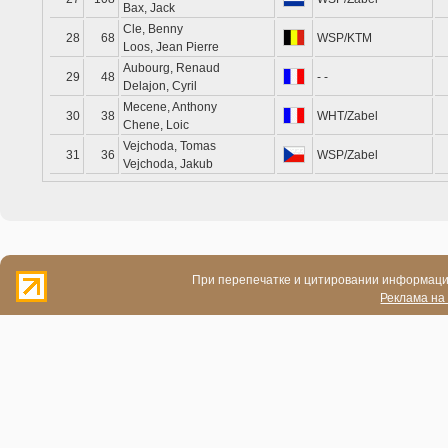
Bax, Jack
Cle, Benny
28
68
WSP/KTM
Loos, Jean Pierre
Aubourg, Renaud
29
48
- -
Delajon, Cyril
Mecene, Anthony
30
38
WHT/Zabel
Chene, Loic
Vejchoda, Tomas
31
36
WSP/Zabel
Vejchoda, Jakub
При перепечатке и цитировании информации
Реклама на