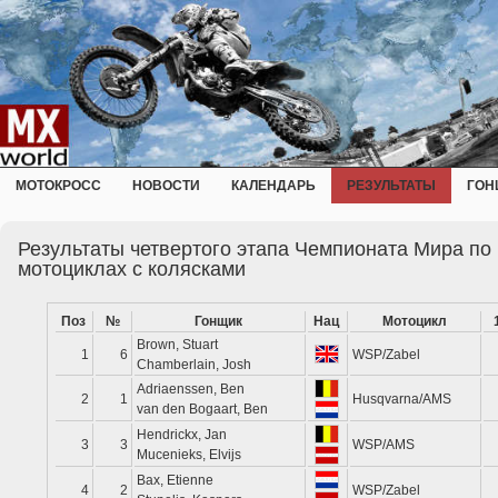
МОТОКРОСС
НОВОСТИ
КАЛЕНДАРЬ
РЕЗУЛЬТАТЫ
ГОН
Результаты четвертого этапа Чемпионата Мира по 
мотоциклах с колясками
Поз
№
Гонщик
Нац
Мотоцикл
Brown, Stuart
1
6
WSP/Zabel
Chamberlain, Josh
Adriaenssen, Ben
2
1
Husqvarna/AMS
van den Bogaart, Ben
Hendrickx, Jan
3
3
WSP/AMS
Mucenieks, Elvijs
Bax, Etienne
4
2
WSP/Zabel