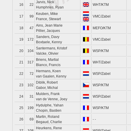
Jarvis, Nick
16
22
WHT/KTM
Humphries, Ryan
Keuben, Mike
17
99
VMC/Zabel
France, Stewart
Ains, Jean Marie
18
47
MEFO/KTM
Pillier, Jacques
Sanders, Davy
19
172
VMC/Zabel
Boxtaele, Kenny
Santermans, Kristof
20
104
WSP/KTM
Valcke, Olivier
Briens, Martial
21
317
WHT/Zabel
Blanco, Francis
Hermans, Koen
22
72
WSP/Zabel
van Gaalen, Kenny
Diblik, Robert
23
102
WSP/KTM
Gabor, Michal
Mulders, Frank
24
31
WSP/Zabel
van de Venne, Joey
Hydulphe, Yahan
25
199
WSP/KTM
Chopin, Bastien
Martin, Roland
26
69
- -
Begaud, Charlie
Heurkens, Rene
27
108
WSP/Zabel