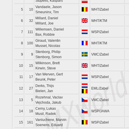
Stupelis, Kaspars
Vandaele, Jason
5
10
WHT/Zabel
Smeuninx, Tim
Millard, Daniel
6
32
WHT/KTM
Millard, Joe
Willemsen, Daniel
7
111
WSP/Zabel
Bax, Robbie
Giraud, Valentin
8
100
WHT/KTM
Musset, Nicolas
Stenborg, Philip
9
9
VMC/Zabel
Stenborg, Simon
Wilkinson, Brett
10
15
WHT/Zabel
Kirwin, Steve
Van Werven, Gert
11
17
WSP/Zabel
Beunk, Peter
Derks, Thijs
12
27
EML/Zabel
Bielen, Jan
Rozehnal, Vaclav
13
5
VMC/Zabel
Vejchoda, Jakub
Cerny, Lukas
14
18
WSP/JAWA
Musil, Radek
Vanluchene, Marvin
15
161
WSP/Zabel
Soenens, Eduard