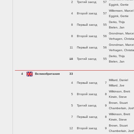
2
Третий заезд
57
Eggink, Gertie
Willemsen, Marcel
4
Второй заезд
57
Eggink, Gertie
Derks, Thijs
8
Первый заезд
55
Bielen, Jan
Grondman, Marce
8
Второй заезд
56
Verhagen, Christi
Grondman, Marce
11
Первый заезд
56
Verhagen, Christi
Derks, Thijs
18
Третий заезд
55
Bielen, Jan
4
Великобритания
33
Millard, Daniel
4
Первый заезд
7
Millard, Joe
Wilkinson, Brett
5
Второй заезд
8
Kirwin, Steve
Brown, Stuart
5
Третий заезд
9
Chamberlain, Jos
Wilkinson, Brett
7
Первый заезд
8
Kirwin, Steve
Brown, Stuart
12
Второй заезд
9
Chamberlain, Jos