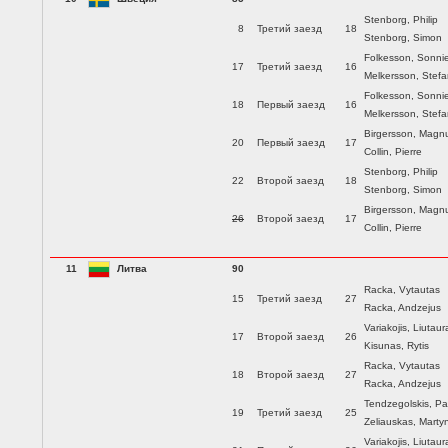
Stenborg, Philip
8
Третий заезд
18
Stenborg, Simon
Folkesson, Sonni
17
Третий заезд
16
Melkersson, Stef
Folkesson, Sonni
18
Первый заезд
16
Melkersson, Stef
Birgersson, Magn
20
Первый заезд
17
Collin, Pierre
Stenborg, Philip
22
Второй заезд
18
Stenborg, Simon
Birgersson, Magn
26
Второй заезд
17
Collin, Pierre
11
Литва
90
Racka, Vytautas
15
Третий заезд
27
Racka, Andzejus
Variakojis, Liutaur
17
Второй заезд
26
Kisunas, Rytis
Racka, Vytautas
18
Второй заезд
27
Racka, Andzejus
Tendzegolskis, Pa
19
Третий заезд
25
Zeliauskas, Marty
Variakojis, Liutaur