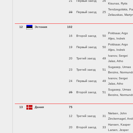
21
Первый заезд
26
Kisunas, Rytis
Tendzegolskis, Pa
23
Первый заезд
25
Zeliauskas, Marty
12
Эстония
102
Poldsaar, Argo
16
Второй заезд
50
Aljes, Indrek
Poldsaar, Argo
19
Первый заезд
50
Aljes, Indrek
Ivanov, Sergei
20
Третий заезд
49
Jalas, Atho
Sugasep, Urmas
23
Третий заезд
51
Berzins, Normund
Ivanov, Sergei
24
Первый заезд
49
Jalas, Atho
Sugasep, Urmas
25
Второй заезд
51
Berzins, Normund
13
Дания
75
Nielsen, John
12
Третий заезд
31
Zinckernagel, And
Hansen, Kasper
20
Второй заезд
33
Larsen, Jesper