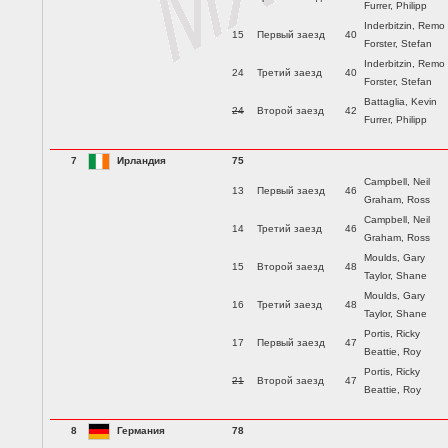
Furrer, Philipp
Inderbitzin, Remo
15
Первый заезд
40
Forster, Stefan
Inderbitzin, Remo
24
Третий заезд
40
Forster, Stefan
Battaglia, Kevin
24
Второй заезд
42
Furrer, Philipp
7
Ирландия
75
Campbell, Neil
13
Первый заезд
46
Graham, Ross
Campbell, Neil
14
Третий заезд
46
Graham, Ross
Moulds, Gary
15
Второй заезд
48
Taylor, Shane
Moulds, Gary
16
Третий заезд
48
Taylor, Shane
Portis, Ricky
17
Первый заезд
47
Beattie, Roy
Portis, Ricky
21
Второй заезд
47
Beattie, Roy
8
Германия
78