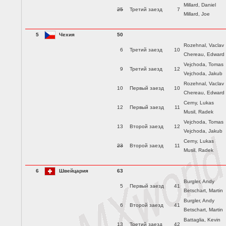
Millard, Daniel
25
Третий заезд
7
Millard, Joe
5
Чехия
50
Rozehnal, Vaclav
6
Третий заезд
10
Chereau, Edward
Vejchoda, Tomas
9
Третий заезд
12
Vejchoda, Jakub
Rozehnal, Vaclav
10
Первый заезд
10
Chereau, Edward
Cerny, Lukas
12
Первый заезд
11
Musil, Radek
Vejchoda, Tomas
13
Второй заезд
12
Vejchoda, Jakub
Cerny, Lukas
23
Второй заезд
11
Musil, Radek
6
Швейцария
63
Burgler, Andy
5
Первый заезд
41
Betschart, Martin
Burgler, Andy
6
Второй заезд
41
Betschart, Martin
Battaglia, Kevin
13
Третий заезд
42