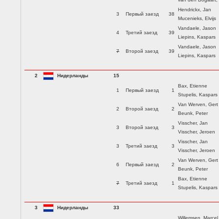
Hendrickx, Jan
3
Первый заезд
38
Mucenieks, Elvijs
Vandaele, Jason
4
Третий заезд
39
Liepins, Kaspars
Vandaele, Jason
7
Второй заезд
39
Liepins, Kaspars
2
Нидерланды
15
Bax, Etienne
1
Первый заезд
1
Stupelis, Kaspars
Van Werven, Gert
2
Второй заезд
2
Beunk, Peter
Visscher, Jan
3
Второй заезд
3
Visscher, Jeroen
Visscher, Jan
3
Третий заезд
3
Visscher, Jeroen
Van Werven, Gert
6
Первый заезд
2
Beunk, Peter
Bax, Etienne
7
Третий заезд
1
Stupelis, Kaspars
3
Нидерланды
33
Willemsen, Marcel