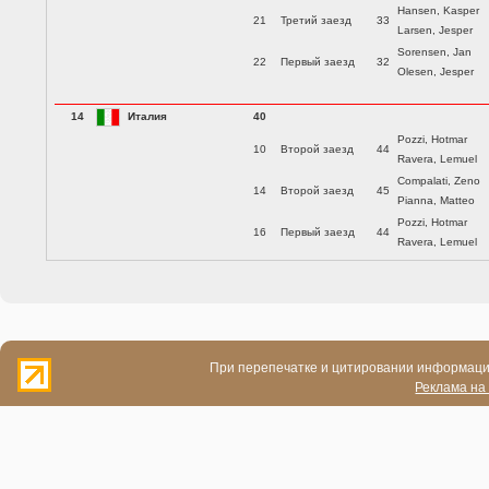
Hansen, Kasper
21
Третий заезд
33
Larsen, Jesper
Sorensen, Jan
22
Первый заезд
32
Olesen, Jesper
14
Италия
40
Pozzi, Hotmar
10
Второй заезд
44
Ravera, Lemuel
Compalati, Zeno
14
Второй заезд
45
Pianna, Matteo
Pozzi, Hotmar
16
Первый заезд
44
Ravera, Lemuel
При перепечатке и цитировании информации
Реклама на