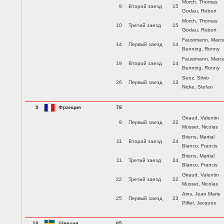
Morch, Thomas
9
Второй заезд
15
Godau, Robert
Morch, Thomas
10
Третий заезд
15
Godau, Robert
Faustmann, Marce
14
Первый заезд
14
Benning, Ronny
Faustmann, Marce
19
Второй заезд
14
Benning, Ronny
Senz, Silvio
26
Первый заезд
13
Nicke, Stefan
9
Франция
78
Giraud, Valentin
9
Первый заезд
22
Musset, Nicolas
Briens, Martial
11
Второй заезд
24
Blanco, Francis
Briens, Martial
11
Третий заезд
24
Blanco, Francis
Giraud, Valentin
22
Третий заезд
22
Musset, Nicolas
Ains, Jean Marie
25
Первый заезд
23
Pillier, Jacques
10
Швеция
85