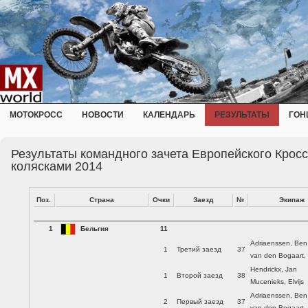
МОТОКРОСС
НОВОСТИ
КАЛЕНДАРЬ
РЕЗУЛЬТАТЫ
ГОН
Результаты командного зачета Европейского Кросс
колясками 2014
Поз.
Страна
Очки
Заезд
№
Экипаж
1
Бельгия
11
Adriaenssen, Ben
1
Третий заезд
37
van den Bogaart,
Hendrickx, Jan
1
Второй заезд
38
Mucenieks, Elvijs
Adriaenssen, Ben
2
Первый заезд
37
van den Bogaart,