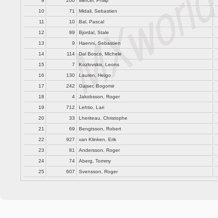
9
200
Mercer, Philip
10
71
Midali, Sebastien
11
10
Bal, Pascal
12
99
Bjordal, Stale
13
9
Haenni, Sebastien
14
114
Dal Bosco, Michele
15
7
Kozlovskis, Leons
16
130
Lauren, Heigo
17
242
Gajser, Bogomir
18
4
Jakobsson, Roger
19
712
Lehtio, Lari
20
33
Lheriteau, Christophe
21
69
Bengtsson, Robert
22
927
van Klinken, Erik
23
81
Andersson, Roger
24
74
Aberg, Tommy
25
607
Svensson, Roger