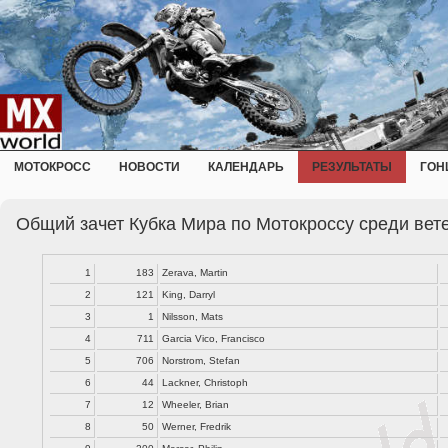
МОТОКРОСС
НОВОСТИ
КАЛЕНДАРЬ
РЕЗУЛЬТАТЫ
ГОН
Общий зачет Кубка Мира по Мотокроссу среди вет
1
183
Zerava, Martin
2
121
King, Darryl
3
1
Nilsson, Mats
4
711
Garcia Vico, Francisco
5
706
Norstrom, Stefan
6
44
Lackner, Christoph
7
12
Wheeler, Brian
8
50
Werner, Fredrik