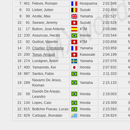
7
461
Febvre, Romain
Husqvarna
2:02.346
5
8
33
Lieber, Julien
Suzuki
2:02.458
7
9
99
Anstie, Max
Yamaha
2:02.527
4
10
91
Seewer, Jeremy
Suzuki
2:02.624
5
11
17
Butron, Jose Antonio
KTM
2:03.086
6
12
230
Assuncao, Hector
Honda
2:03.544
8
13
92
Guillod, Valentin
KTM
2:03.858
5
14
23
Charlier, Christophe
Yamaha
2:03.959
4
15
200
Tonus, Arnaud
Kawasaki
2:04.199
7
16
274
Lundgren, Anton
Yamaha
2:07.076
6
17
400
Yamamoto, Kei
Honda
2:07.832
4
18
987
Santos, Fabio
Honda
2:11.333
6
Navarro De Jesus,
19
299
Yamaha
2:15.133
7
Kioman
Davids De Araujo,
20
58
Honda
2:19.003
4
Leandro
21
134
Lopes, Caio
Honda
2:19.309
3
22
815
Bottcher Fracao, Lucas
Honda
2:23.593
2
23
829
Carbajal, Jhonatan
Honda
2:34.824
4