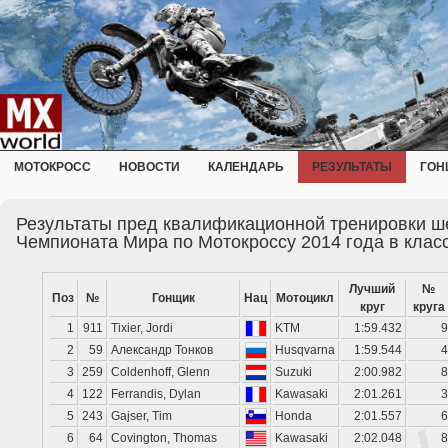
МОТОКРОСС
НОВОСТИ
КАЛЕНДАРЬ
РЕЗУЛЬТАТЫ
ГОН
Результаты пред квалификационной тренировки ш
Чемпионата Мира по Мотокроссу 2014 года в клас
Лучший
№
Поз
№
Гонщик
Нац
Мотоцикл
круг
круга
1
911
Tixier, Jordi
KTM
1:59.432
9
2
59
Александр Тонков
Husqvarna
1:59.544
4
3
259
Coldenhoff, Glenn
Suzuki
2:00.982
8
4
122
Ferrandis, Dylan
Kawasaki
2:01.261
3
5
243
Gajser, Tim
Honda
2:01.557
6
6
64
Covington, Thomas
Kawasaki
2:02.048
8