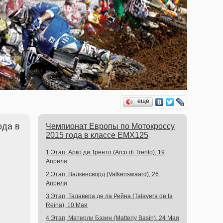
ещё
ода в
Чемпионат Европы по Мотокроссу
2015 года в классе EMX125
1 Этап, Арко ди Тренто (Arco di Trento), 19
Апреля
2 Этап, Валкенсворд (Valkenswaard), 26
Апреля
3 Этап, Талавера де ла Рейна (Talavera de la
Reina), 10 Мая
4 Этап, Матерли Бэзин (Matterly Basin), 24 Мая