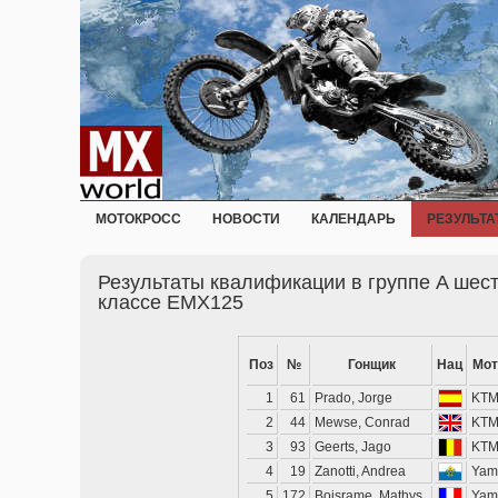
МОТОКРОСС
НОВОСТИ
КАЛЕНДАРЬ
РЕЗУЛЬТА
Результаты квалификации в группе A шест
классе EMX125
Поз
№
Гонщик
Нац
Мот
1
61
Prado, Jorge
KT
2
44
Mewse, Conrad
KT
3
93
Geerts, Jago
KT
4
19
Zanotti, Andrea
Yam
5
172
Boisrame, Mathys
Yam