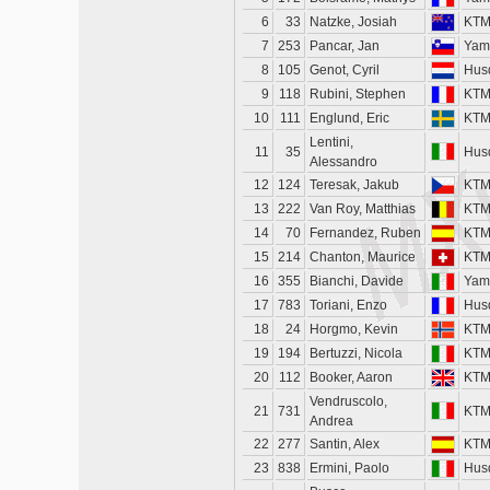
6
33
Natzke, Josiah
KT
7
253
Pancar, Jan
Yam
8
105
Genot, Cyril
Hus
9
118
Rubini, Stephen
KT
10
111
Englund, Eric
KT
Lentini,
11
35
Hus
Alessandro
12
124
Teresak, Jakub
KT
13
222
Van Roy, Matthias
KT
14
70
Fernandez, Ruben
KT
15
214
Chanton, Maurice
KT
16
355
Bianchi, Davide
Yam
17
783
Toriani, Enzo
Hus
18
24
Horgmo, Kevin
KT
19
194
Bertuzzi, Nicola
KT
20
112
Booker, Aaron
KT
Vendruscolo,
21
731
KT
Andrea
22
277
Santin, Alex
KT
23
838
Ermini, Paolo
Hus