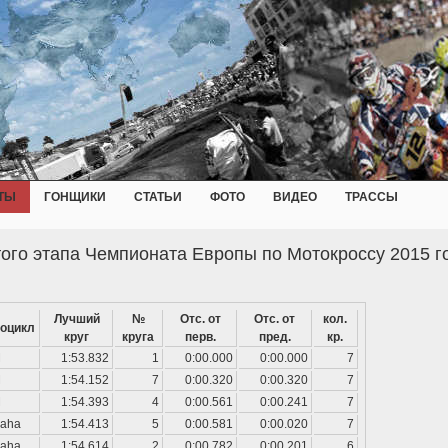
ТЫ
ГОНЩИКИ
СТАТЬИ
ФОТО
ВИДЕО
ТРАССЫ
ого этапа Чемпионата Европы по Мотокроссу 2015 г
Лучший
№
Отс. от
Отс. от
кол.
оцикл
круг
круга
перв.
пред.
кр.
M
1:53.832
1
0:00.000
0:00.000
7
M
1:54.152
7
0:00.320
0:00.320
7
M
1:54.393
4
0:00.561
0:00.241
7
aha
1:54.413
5
0:00.581
0:00.020
7
aha
1:54.614
2
0:00.782
0:00.201
6