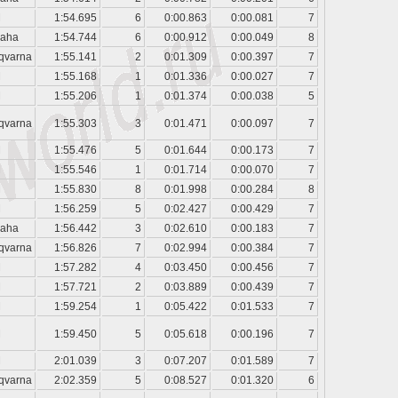
M
1:54.695
6
0:00.863
0:00.081
7
aha
1:54.744
6
0:00.912
0:00.049
8
qvarna
1:55.141
2
0:01.309
0:00.397
7
M
1:55.168
1
0:01.336
0:00.027
7
M
1:55.206
1
0:01.374
0:00.038
5
qvarna
1:55.303
3
0:01.471
0:00.097
7
M
1:55.476
5
0:01.644
0:00.173
7
M
1:55.546
1
0:01.714
0:00.070
7
M
1:55.830
8
0:01.998
0:00.284
8
M
1:56.259
5
0:02.427
0:00.429
7
aha
1:56.442
3
0:02.610
0:00.183
7
qvarna
1:56.826
7
0:02.994
0:00.384
7
M
1:57.282
4
0:03.450
0:00.456
7
M
1:57.721
2
0:03.889
0:00.439
7
M
1:59.254
1
0:05.422
0:01.533
7
M
1:59.450
5
0:05.618
0:00.196
7
M
2:01.039
3
0:07.207
0:01.589
7
qvarna
2:02.359
5
0:08.527
0:01.320
6