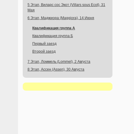
5 Этап, Виларс сос Экот (Villars sous Ecot), 31
Мая
6 Этап, Маджиора (Maggiora), 14 Июня
Квалификация группа А
Квалификация группа Б
Первый заезд
Второй заезд
7 Этап, Ломмель (Lommel), 2 Августа
8 Этап, Ассен (Assen), 30 Августа