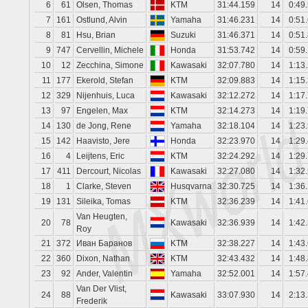
6
61
Olsen, Thomas
KTM
31:44.159
14
0:49
7
161
Ostlund, Alvin
Yamaha
31:46.231
14
0:51
8
81
Hsu, Brian
Suzuki
31:46.371
14
0:51
9
747
Cervellin, Michele
Honda
31:53.742
14
0:59
10
12
Zecchina, Simone
Kawasaki
32:07.780
14
1:13
11
177
Ekerold, Stefan
KTM
32:09.883
14
1:15
12
329
Nijenhuis, Luca
Kawasaki
32:12.272
14
1:17
13
97
Engelen, Max
KTM
32:14.273
14
1:19
14
130
de Jong, Rene
Yamaha
32:18.104
14
1:23
15
142
Haavisto, Jere
Honda
32:23.970
14
1:29
16
4
Leijtens, Eric
KTM
32:24.292
14
1:29
17
411
Dercourt, Nicolas
Kawasaki
32:27.080
14
1:32
18
1
Clarke, Steven
Husqvarna
32:30.725
14
1:36
19
131
Sileika, Tomas
KTM
32:36.239
14
1:41
Van Heugten,
20
78
Kawasaki
32:36.939
14
1:42
Roy
21
372
Иван Баранов
KTM
32:38.227
14
1:43
22
360
Dixon, Nathan
KTM
32:43.432
14
1:48
23
92
Ander, Valentin
Yamaha
32:52.001
14
1:57
Van Der Vlist,
24
88
Kawasaki
33:07.930
14
2:13
Frederik