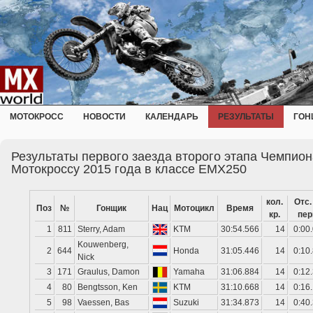
МОТОКРОСС
НОВОСТИ
КАЛЕНДАРЬ
РЕЗУЛЬТАТЫ
ГОН
Результаты первого заезда второго этапа Чемпио
Мотокроссу 2015 года в классе EMX250
кол.
Отс.
Поз
№
Гонщик
Нац
Мотоцикл
Время
кр.
пер
1
811
Sterry, Adam
KTM
30:54.566
14
0:00
Kouwenberg,
2
644
Honda
31:05.446
14
0:10
Nick
3
171
Graulus, Damon
Yamaha
31:06.884
14
0:12
4
80
Bengtsson, Ken
KTM
31:10.668
14
0:16
5
98
Vaessen, Bas
Suzuki
31:34.873
14
0:40