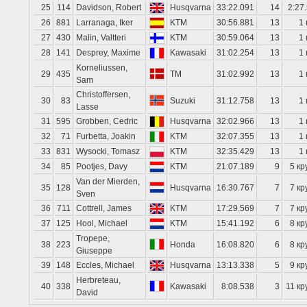
25
114
Davidson, Robert
Husqvarna
33:22.091
14
2:27
26
881
Larranaga, Iker
KTM
30:56.881
13
1 
27
430
Malin, Valtteri
KTM
30:59.064
13
1 
28
141
Desprey, Maxime
Kawasaki
31:02.254
13
1 
Korneliussen,
29
435
TM
31:02.992
13
1 
Sam
Christoffersen,
30
83
Suzuki
31:12.758
13
1 
Lasse
31
595
Grobben, Cedric
Husqvarna
32:02.966
13
1 
32
71
Furbetta, Joakin
KTM
32:07.355
13
1 
33
831
Wysocki, Tomasz
KTM
32:35.429
13
1 
34
85
Pootjes, Davy
KTM
21:07.189
9
5 кр
Van der Mierden,
35
128
Husqvarna
16:30.767
7
7 кр
Sven
36
711
Cottrell, James
KTM
17:29.569
7
7 кр
37
125
Hool, Michael
KTM
15:41.192
6
8 кр
Tropepe,
38
223
Honda
16:08.820
6
8 кр
Giuseppe
39
148
Eccles, Michael
Husqvarna
13:13.338
5
9 кр
Herbreteau,
40
338
Kawasaki
8:08.538
3
11 кр
David