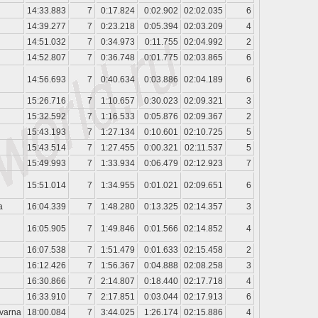
14:33.883
7
0:17.824
0:02.902
02:02.035
6
14:39.277
7
0:23.218
0:05.394
02:03.209
4
14:51.032
7
0:34.973
0:11.755
02:04.992
2
14:52.807
7
0:36.748
0:01.775
02:03.865
6
14:56.693
7
0:40.634
0:03.886
02:04.189
6
15:26.716
7
1:10.657
0:30.023
02:09.321
3
15:32.592
7
1:16.533
0:05.876
02:09.367
2
15:43.193
7
1:27.134
0:10.601
02:10.725
5
15:43.514
7
1:27.455
0:00.321
02:11.537
5
15:49.993
7
1:33.934
0:06.479
02:12.923
7
15:51.014
7
1:34.955
0:01.021
02:09.651
6
a
16:04.339
7
1:48.280
0:13.325
02:14.357
3
16:05.905
7
1:49.846
0:01.566
02:14.852
4
16:07.538
7
1:51.479
0:01.633
02:15.458
2
16:12.426
7
1:56.367
0:04.888
02:08.258
3
16:30.866
7
2:14.807
0:18.440
02:17.718
4
16:33.910
7
2:17.851
0:03.044
02:17.913
6
varna
18:00.084
7
3:44.025
1:26.174
02:15.886
4