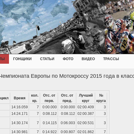
ТЫ
ГОНЩИКИ
СТАТЬИ
ФОТО
ВИДЕО
ТРАССЫ
Чемпионата Европы по Мотокроссу 2015 года в клас
кол.
Отс. от
Отс. от
Лучший
№
цикл
Время
кр.
перв.
пред.
круг
круга
14:16.059
7
0:00.000
0:00.000
02:00.409
3
14:24.171
7
0:08.112
0:08.112
02:00.387
3
14:30.174
7
0:14.115
0:06.003
02:00.531
3
14:30.981
7
0:14.922
0:00.807
02:01.862
7