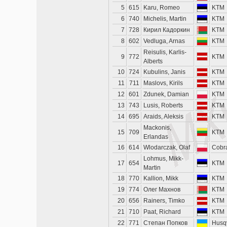
5
615
Karu, Romeo
KTM
6
740
Michelis, Martin
KTM
7
728
Кирил Кадоркин
KTM
8
602
Vedluga, Arnas
KTM
Reisulis, Karlis-
9
772
KTM
Alberts
10
724
Kubulins, Janis
KTM
11
711
Maslovs, Kirils
KTM
12
601
Zdunek, Damian
KTM
13
743
Lusis, Roberts
KTM
14
695
Araids, Aleksis
KTM
Mackonis,
15
709
KTM
Erlandas
16
614
Wlodarczak, Olaf
Cobr
Lohmus, Mikk-
17
654
KTM
Martin
18
770
Kallion, Mikk
KTM
19
774
Олег Махнов
KTM
20
656
Rainers, Timko
KTM
21
710
Paat, Richard
KTM
22
771
Степан Попков
Husq