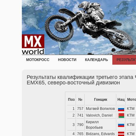
МОТОКРОСС
НОВОСТИ
КАЛЕНДАРЬ
РЕЗУЛЬТА
Результаты квалификации третьего этапа 
EMX65, северо-восточный дивизион
Поз
№
Гонщик
Нац
Мото
1
757
Матвей Вопилов
KTM
2
741
Valovich, Daniel
KTM
Кирилл
3
790
KTM
Воробьев
4
765
Bidzans, Edvards
KTM