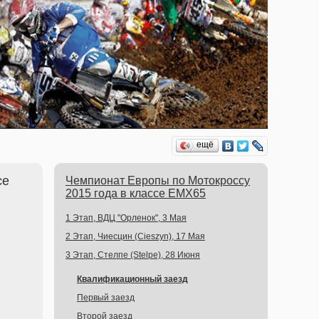
ещё
се
Чемпионат Европы по Мотокроссу
2015 года в классе EMX65
1 Этап, ВДЦ "Орленок", 3 Мая
2 Этап, Чиесцин (Cieszyn), 17 Мая
3 Этап, Стелпе (Stelpe), 28 Июня
Квалификационный заезд
Первый заезд
Второй заезд