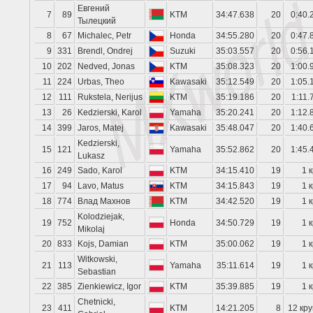
Евгений
7
89
KTM
34:47.638
20
0:40.
Тылецкий
8
67
Michalec, Petr
Honda
34:55.280
20
0:47.
9
331
Brendl, Ondrej
Suzuki
35:03.557
20
0:56.
10
202
Nedved, Jonas
KTM
35:08.323
20
1:00.
11
224
Urbas, Theo
Kawasaki
35:12.549
20
1:05.
12
111
Rukstela, Nerijus
KTM
35:19.186
20
1:11.
13
26
Kedzierski, Karol
Yamaha
35:20.241
20
1:12.
14
399
Jaros, Matej
Kawasaki
35:48.047
20
1:40.
Kedzierski,
15
121
Yamaha
35:52.862
20
1:45.
Lukasz
16
249
Sado, Karol
KTM
34:15.410
19
1 к
17
94
Lavo, Matus
KTM
34:15.843
19
1 к
18
774
Влад Махнов
KTM
34:42.520
19
1 к
Kolodziejak,
19
752
Honda
34:50.729
19
1 к
Mikolaj
20
833
Kojs, Damian
KTM
35:00.062
19
1 к
Witkowski,
21
113
Yamaha
35:11.614
19
1 к
Sebastian
22
385
Zienkiewicz, Igor
KTM
35:39.885
19
1 к
Chetnicki,
23
411
KTM
14:21.205
8
12 кру