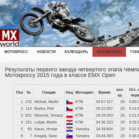
МОТОКРОСС
НОВОСТИ
КАЛЕНДАРЬ
РЕЗУЛЬТАТЫ
ГОН
Результаты первого заезда четвертого этапа Чем
Мотокроссу 2015 года в классе EMX Open
кол.
Отс. 
Поз
№
Гонщик
Нац
Мотоцикл
Время
кр.
перв
1
232
Michek, Martin
KTM
34:07.417
20
0:00.
2
114
Bartos, Petr
KTM
34:22.057
20
0:14.
3
831
Wysocki, Tomasz
KTM
34:29.050
20
0:21.
4
251
Leljak, Marko
KTM
34:36.323
20
0:28.
5
65
Karas, Hrvoje
Yamaha
34:39.604
20
0:32.
6
7
Kragelj, Saso
Yamaha
34:44.393
20
0:36.