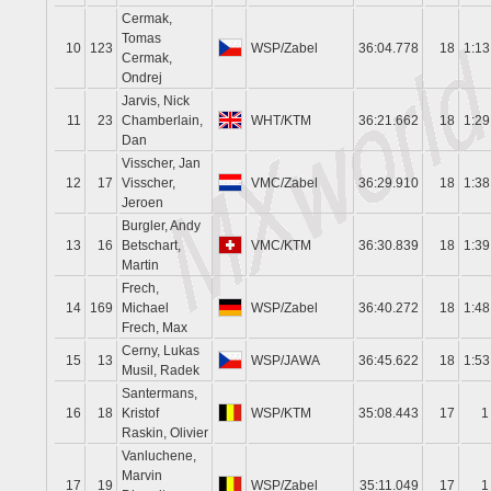
Cermak,
Tomas
10
123
WSP/Zabel
36:04.778
18
1:13
Cermak,
Ondrej
Jarvis, Nick
11
23
Chamberlain,
WHT/KTM
36:21.662
18
1:29
Dan
Visscher, Jan
12
17
Visscher,
VMC/Zabel
36:29.910
18
1:38
Jeroen
Burgler, Andy
13
16
Betschart,
VMC/KTM
36:30.839
18
1:39
Martin
Frech,
14
169
Michael
WSP/Zabel
36:40.272
18
1:48
Frech, Max
Cerny, Lukas
15
13
WSP/JAWA
36:45.622
18
1:53
Musil, Radek
Santermans,
16
18
Kristof
WSP/KTM
35:08.443
17
1
Raskin, Olivier
Vanluchene,
Marvin
17
19
WSP/Zabel
35:11.049
17
1