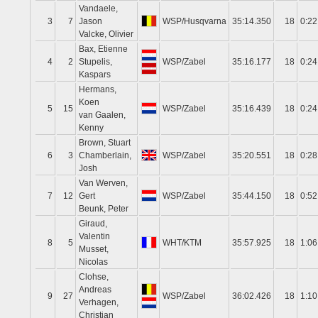
Vandaele,
3
7
Jason
WSP/Husqvarna
35:14.350
18
0:22
Valcke, Olivier
Bax, Etienne
4
2
Stupelis,
WSP/Zabel
35:16.177
18
0:24
Kaspars
Hermans,
Koen
5
15
WSP/Zabel
35:16.439
18
0:24
van Gaalen,
Kenny
Brown, Stuart
6
3
Chamberlain,
WSP/Zabel
35:20.551
18
0:28
Josh
Van Werven,
7
12
Gert
WSP/Zabel
35:44.150
18
0:52
Beunk, Peter
Giraud,
Valentin
8
5
WHT/KTM
35:57.925
18
1:06
Musset,
Nicolas
Clohse,
Andreas
9
27
WSP/Zabel
36:02.426
18
1:10
Verhagen,
Christian