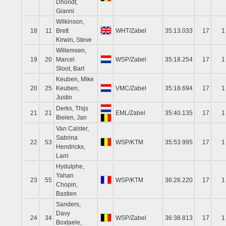
Dhondt,
Gianni
Wilkinson,
18
11
Brett
WHT/Zabel
35:13.033
17
1
Kirwin, Steve
Willemsen,
19
20
Marcel
WSP/Zabel
35:18.254
17
1
Sloot, Bart
Keuben, Mike
20
25
Keuben,
VMC/Zabel
35:18.694
17
1
Justin
Derks, Thijs
21
21
EML/Zabel
35:40.135
17
1
Bielen, Jan
Van Calster,
Sabrina
22
53
WSP/KTM
35:53.995
17
1
Hendrickx,
Larri
Hydulphe,
Yahan
23
55
WSP/KTM
36:26.220
17
1
Chopin,
Bastien
Sanders,
Davy
24
34
WSP/Zabel
36:38.813
17
1
Boxtaele,