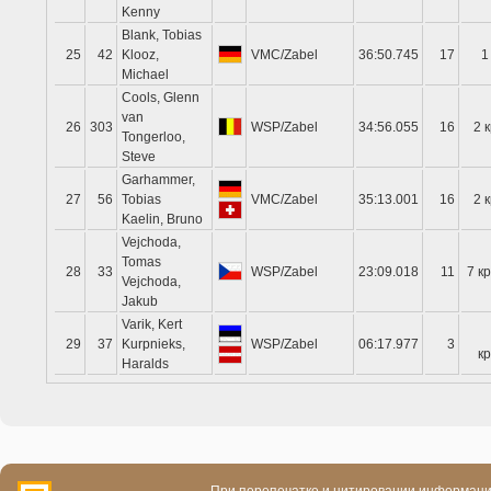
Kenny
Blank, Tobias
25
42
Klooz,
VMC/Zabel
36:50.745
17
1
Michael
Cools, Glenn
van
26
303
WSP/Zabel
34:56.055
16
2 
Tongerloo,
Steve
Garhammer,
27
56
Tobias
VMC/Zabel
35:13.001
16
2 
Kaelin, Bruno
Vejchoda,
Tomas
28
33
WSP/Zabel
23:09.018
11
7 к
Vejchoda,
Jakub
Varik, Kert
29
37
Kurpnieks,
WSP/Zabel
06:17.977
3
кр
Haralds