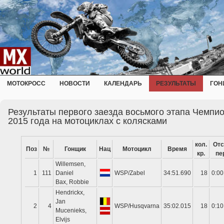
МОТОКРОСС
НОВОСТИ
КАЛЕНДАРЬ
РЕЗУЛЬТАТЫ
ГОН
Результаты первого заезда восьмого этапа Чемпи
2015 года на мотоциклах с колясками
кол.
Отс
Поз
№
Гонщик
Нац
Мотоцикл
Время
кр.
пе
Willemsen,
1
111
Daniel
WSP/Zabel
34:51.690
18
0:00
Bax, Robbie
Hendrickx,
Jan
2
4
WSP/Husqvarna
35:02.015
18
0:10
Mucenieks,
Elvijs