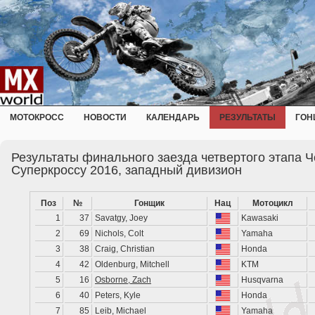
МОТОКРОСС
НОВОСТИ
КАЛЕНДАРЬ
РЕЗУЛЬТАТЫ
ГОН
Результаты финального заезда четвертого этапа 
Суперкроссу 2016, западный дивизион
Поз
№
Гонщик
Нац
Мотоцикл
1
37
Savatgy, Joey
Kawasaki
2
69
Nichols, Colt
Yamaha
3
38
Craig, Christian
Honda
4
42
Oldenburg, Mitchell
KTM
5
16
Osborne, Zach
Husqvarna
6
40
Peters, Kyle
Honda
7
85
Leib, Michael
Yamaha