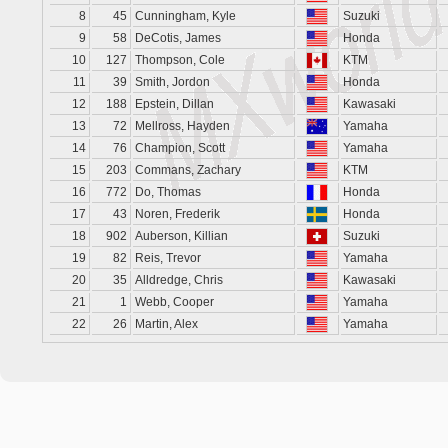
8
45
Cunningham, Kyle
Suzuki
9
58
DeCotis, James
Honda
10
127
Thompson, Cole
KTM
11
39
Smith, Jordon
Honda
12
188
Epstein, Dillan
Kawasaki
13
72
Mellross, Hayden
Yamaha
14
76
Champion, Scott
Yamaha
15
203
Commans, Zachary
KTM
16
772
Do, Thomas
Honda
17
43
Noren, Frederik
Honda
18
902
Auberson, Killian
Suzuki
19
82
Reis, Trevor
Yamaha
20
35
Alldredge, Chris
Kawasaki
21
1
Webb, Cooper
Yamaha
22
26
Martin, Alex
Yamaha