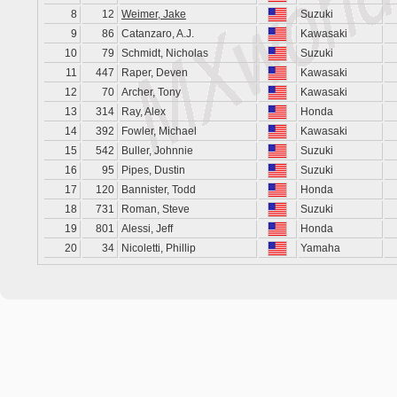
8
12
Weimer, Jake
Suzuki
9
86
Catanzaro, A.J.
Kawasaki
10
79
Schmidt, Nicholas
Suzuki
11
447
Raper, Deven
Kawasaki
12
70
Archer, Tony
Kawasaki
13
314
Ray, Alex
Honda
14
392
Fowler, Michael
Kawasaki
15
542
Buller, Johnnie
Suzuki
16
95
Pipes, Dustin
Suzuki
17
120
Bannister, Todd
Honda
18
731
Roman, Steve
Suzuki
19
801
Alessi, Jeff
Honda
20
34
Nicoletti, Phillip
Yamaha