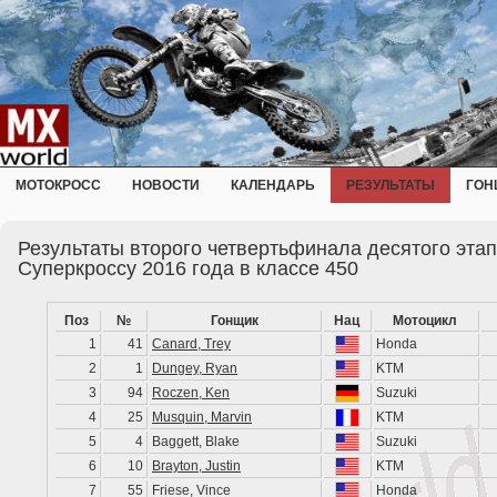
МОТОКРОСС
НОВОСТИ
КАЛЕНДАРЬ
РЕЗУЛЬТАТЫ
ГОН
Результаты второго четвертьфинала десятого эта
Суперкроссу 2016 года в классе 450
Поз
№
Гонщик
Нац
Мотоцикл
1
41
Canard, Trey
Honda
2
1
Dungey, Ryan
KTM
3
94
Roczen, Ken
Suzuki
4
25
Musquin, Marvin
KTM
5
4
Baggett, Blake
Suzuki
6
10
Brayton, Justin
KTM
7
55
Friese, Vince
Honda