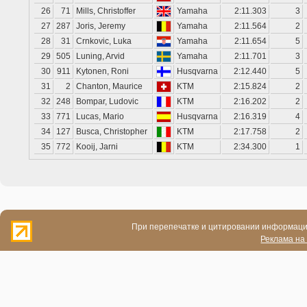
26
71
Mills, Christoffer
Yamaha
2:11.303
3
27
287
Joris, Jeremy
Yamaha
2:11.564
2
28
31
Crnkovic, Luka
Yamaha
2:11.654
5
29
505
Luning, Arvid
Yamaha
2:11.701
3
30
911
Kytonen, Roni
Husqvarna
2:12.440
5
31
2
Chanton, Maurice
KTM
2:15.824
2
32
248
Bompar, Ludovic
KTM
2:16.202
2
33
771
Lucas, Mario
Husqvarna
2:16.319
4
34
127
Busca, Christopher
KTM
2:17.758
2
35
772
Kooij, Jarni
KTM
2:34.300
1
При перепечатке и цитировании информации
Реклама на