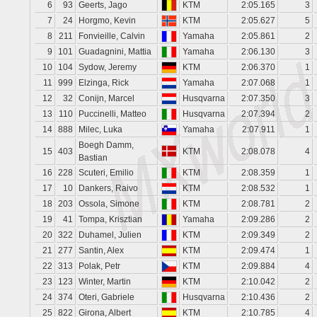
6
93
Geerts, Jago
KTM
2:05.165
3
7
24
Horgmo, Kevin
KTM
2:05.627
5
8
211
Fonvieille, Calvin
Yamaha
2:05.861
2
9
101
Guadagnini, Mattia
Yamaha
2:06.130
3
10
104
Sydow, Jeremy
KTM
2:06.370
1
11
999
Elzinga, Rick
Yamaha
2:07.068
1
12
32
Conijn, Marcel
Husqvarna
2:07.350
3
13
110
Puccinelli, Matteo
Husqvarna
2:07.394
2
14
888
Milec, Luka
Yamaha
2:07.911
1
Boegh Damm,
15
403
KTM
2:08.078
4
Bastian
16
228
Scuteri, Emilio
KTM
2:08.359
1
17
10
Dankers, Raivo
KTM
2:08.532
1
18
203
Ossola, Simone
KTM
2:08.781
2
19
41
Tompa, Krisztian
Yamaha
2:09.286
2
20
322
Duhamel, Julien
KTM
2:09.349
2
21
277
Santin, Alex
KTM
2:09.474
1
22
313
Polak, Petr
KTM
2:09.884
4
23
123
Winter, Martin
KTM
2:10.042
2
24
374
Oteri, Gabriele
Husqvarna
2:10.436
2
25
822
Girona, Albert
KTM
2:10.785
4