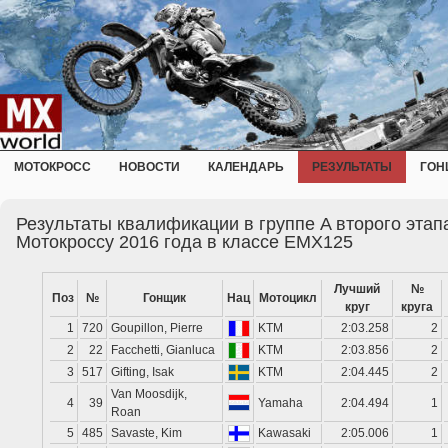
МОТОКРОСС
НОВОСТИ
КАЛЕНДАРЬ
РЕЗУЛЬТАТЫ
ГОН
Результаты квалификации в группе A второго эта
Мотокроссу 2016 года в классе EMX125
Лучший
№
Поз
№
Гонщик
Нац
Мотоцикл
круг
круга
1
720
Goupillon, Pierre
KTM
2:03.258
2
2
22
Facchetti, Gianluca
KTM
2:03.856
2
3
517
Gifting, Isak
KTM
2:04.445
2
Van Moosdijk,
4
39
Yamaha
2:04.494
1
Roan
5
485
Savaste, Kim
Kawasaki
2:05.006
1