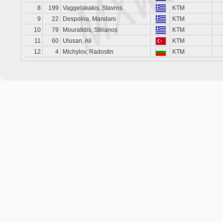
8
199
Vaggelakakis, Stavros
KTM
9
22
Despoina, Mandani
KTM
10
79
Mouratidis, Stilianos
KTM
11
60
Ulusan, Ali
KTM
12
4
Michylov, Radostin
KTM