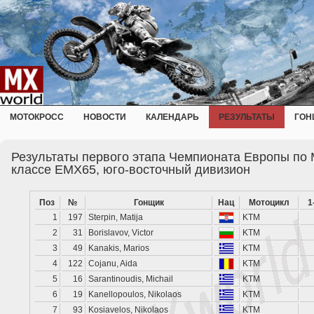
МОТОКРОСС
НОВОСТИ
КАЛЕНДАРЬ
РЕЗУЛЬТАТЫ
ГОН
Результаты первого этапа Чемпионата Европы по 
классе EMX65, юго-восточный дивизион
Поз
№
Гонщик
Нац
Мотоцикл
1
1
197
Sterpin, Matija
KTM
2
31
Borislavov, Victor
KTM
3
49
Kanakis, Marios
KTM
4
122
Cojanu, Aida
KTM
5
16
Sarantinoudis, Michail
KTM
6
19
Kanellopoulos, Nikolaos
KTM
7
93
Kosiavelos, Nikolaos
KTM