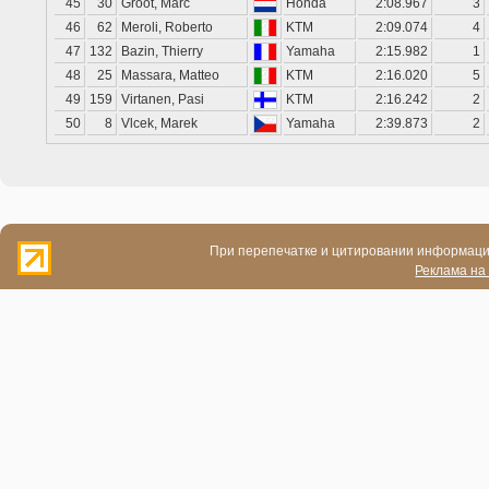
45
30
Groot, Marc
Honda
2:08.967
3
46
62
Meroli, Roberto
KTM
2:09.074
4
47
132
Bazin, Thierry
Yamaha
2:15.982
1
48
25
Massara, Matteo
KTM
2:16.020
5
49
159
Virtanen, Pasi
KTM
2:16.242
2
50
8
Vlcek, Marek
Yamaha
2:39.873
2
При перепечатке и цитировании информации
Реклама на