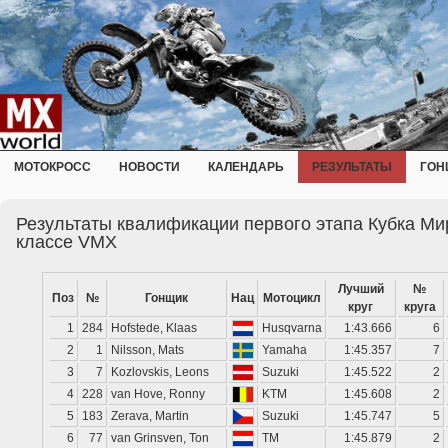
МОТОКРОСС
НОВОСТИ
КАЛЕНДАРЬ
РЕЗУЛЬТАТЫ
ГОН
Результаты квалификации первого этапа Кубка Ми
классе VMX
Лучший
№
Поз
№
Гонщик
Нац
Мотоцикл
круг
круга
1
284
Hofstede, Klaas
Husqvarna
1:43.666
6
2
1
Nilsson, Mats
Yamaha
1:45.357
7
3
7
Kozlovskis, Leons
Suzuki
1:45.522
2
4
228
van Hove, Ronny
KTM
1:45.608
2
5
183
Zerava, Martin
Suzuki
1:45.747
5
6
77
van Grinsven, Ton
TM
1:45.879
2