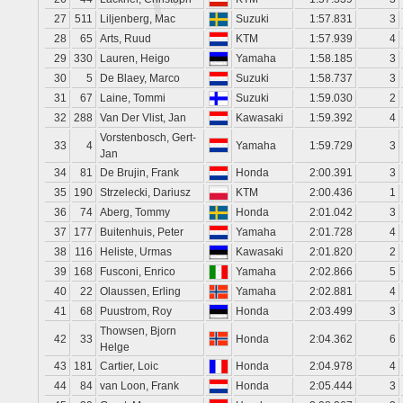
27
511
Liljenberg, Mac
Suzuki
1:57.831
3
28
65
Arts, Ruud
KTM
1:57.939
4
29
330
Lauren, Heigo
Yamaha
1:58.185
3
30
5
De Blaey, Marco
Suzuki
1:58.737
3
31
67
Laine, Tommi
Suzuki
1:59.030
2
32
288
Van Der Vlist, Jan
Kawasaki
1:59.392
4
Vorstenbosch, Gert-
33
4
Yamaha
1:59.729
3
Jan
34
81
De Brujin, Frank
Honda
2:00.391
3
35
190
Strzelecki, Dariusz
KTM
2:00.436
1
36
74
Aberg, Tommy
Honda
2:01.042
3
37
177
Buitenhuis, Peter
Yamaha
2:01.728
4
38
116
Heliste, Urmas
Kawasaki
2:01.820
2
39
168
Fusconi, Enrico
Yamaha
2:02.866
5
40
22
Olaussen, Erling
Yamaha
2:02.881
4
41
68
Puustrom, Roy
Honda
2:03.499
3
Thowsen, Bjorn
42
33
Honda
2:04.362
6
Helge
43
181
Cartier, Loic
Honda
2:04.978
4
44
84
van Loon, Frank
Honda
2:05.444
3