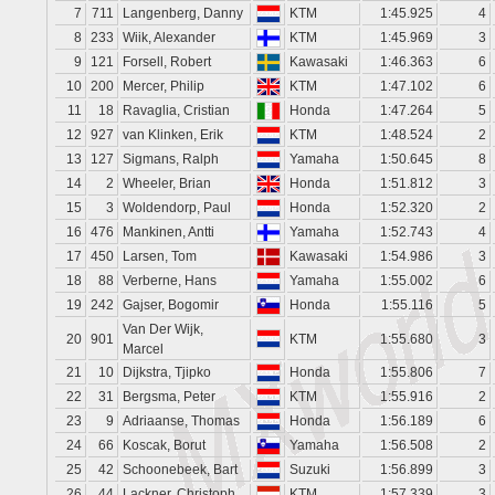
7
711
Langenberg, Danny
KTM
1:45.925
4
8
233
Wiik, Alexander
KTM
1:45.969
3
9
121
Forsell, Robert
Kawasaki
1:46.363
6
10
200
Mercer, Philip
KTM
1:47.102
6
11
18
Ravaglia, Cristian
Honda
1:47.264
5
12
927
van Klinken, Erik
KTM
1:48.524
2
13
127
Sigmans, Ralph
Yamaha
1:50.645
8
14
2
Wheeler, Brian
Honda
1:51.812
3
15
3
Woldendorp, Paul
Honda
1:52.320
2
16
476
Mankinen, Antti
Yamaha
1:52.743
4
17
450
Larsen, Tom
Kawasaki
1:54.986
3
18
88
Verberne, Hans
Yamaha
1:55.002
6
19
242
Gajser, Bogomir
Honda
1:55.116
5
Van Der Wijk,
20
901
KTM
1:55.680
3
Marcel
21
10
Dijkstra, Tjipko
Honda
1:55.806
7
22
31
Bergsma, Peter
KTM
1:55.916
2
23
9
Adriaanse, Thomas
Honda
1:56.189
6
24
66
Koscak, Borut
Yamaha
1:56.508
2
25
42
Schoonebeek, Bart
Suzuki
1:56.899
3
26
44
Lackner, Christoph
KTM
1:57.339
3