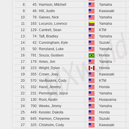
8
45
Harrison, Mitchell
Yamaha
9
46
Hill, Justin
Kawasaki
10
78
Gaines, Nick
Yamaha
11
183
Locurcio, Lorenco
Yamaha
12
129
Cantrell, Sean
KTM
13
74
Taft, Bradley
Yamaha
14
42
Cunningham, Kyle
Suzuki
15
50
Renzland, Luke
Yamaha
16
791
Souza, Gustavo
Honda
17
179
Ames, Jon
Yamaha
18
223
Wright, Dylan
Honda
19
355
Crown, Joey
Kawasaki
20
570
VanBuskirk, Cody
KTM
21
332
Hand, Jeremy
Honda
22
231
Pennington, Jayce
Yamaha
23
130
Root, Austin
Husqvarna
24
700
Weeks, Jimmy
Yamaha
25
449
Kessler, Dakota
Honda
26
645
Harmon, Cheyenne
Suzuki
27
325
Chisholm, Cody
Kawasaki