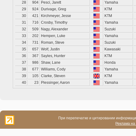
28
904
Pesci, Jarett
Yamaha
29
924
Durivage, Greg
KTM
30
421
Kirchmeyer, Jesse
KTM
31
716
Crosby, Timothy
Yamaha
32
509
Nagy, Alexander
Suzuki
33
202
Hempen, Luke
Yamaha
34
731
Roman, Steve
Suzuki
35
657
Wolf, Justin
Kawasaki
36
367
Sayles, Hunter
KTM
37
986
Shaw, Lane
Honda
38
677
Williams, Cody
Yamaha
39
105
Clarke, Steven
KTM
40
23
Plessinger, Aaron
Yamaha
При перепечатке и цитировании информации
Реклама на