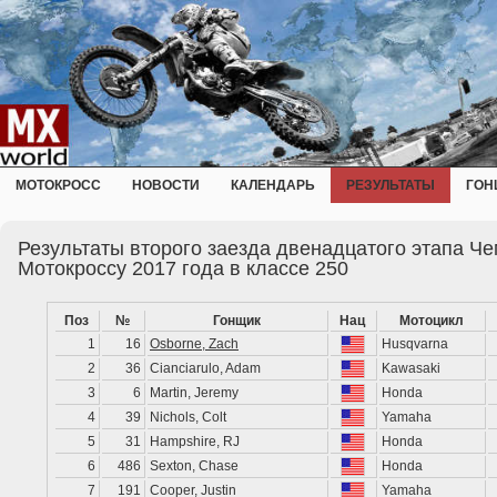
МОТОКРОСС
НОВОСТИ
КАЛЕНДАРЬ
РЕЗУЛЬТАТЫ
ГОН
Результаты второго заезда двенадцатого этапа Ч
Мотокроссу 2017 года в классе 250
Поз
№
Гонщик
Нац
Мотоцикл
1
16
Osborne, Zach
Husqvarna
2
36
Cianciarulo, Adam
Kawasaki
3
6
Martin, Jeremy
Honda
4
39
Nichols, Colt
Yamaha
5
31
Hampshire, RJ
Honda
6
486
Sexton, Chase
Honda
7
191
Cooper, Justin
Yamaha