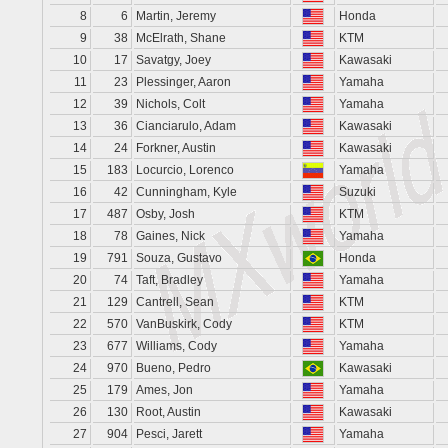
8
6
Martin, Jeremy
Honda
9
38
McElrath, Shane
KTM
10
17
Savatgy, Joey
Kawasaki
11
23
Plessinger, Aaron
Yamaha
12
39
Nichols, Colt
Yamaha
13
36
Cianciarulo, Adam
Kawasaki
14
24
Forkner, Austin
Kawasaki
15
183
Locurcio, Lorenco
Yamaha
16
42
Cunningham, Kyle
Suzuki
17
487
Osby, Josh
KTM
18
78
Gaines, Nick
Yamaha
19
791
Souza, Gustavo
Honda
20
74
Taft, Bradley
Yamaha
21
129
Cantrell, Sean
KTM
22
570
VanBuskirk, Cody
KTM
23
677
Williams, Cody
Yamaha
24
970
Bueno, Pedro
Kawasaki
25
179
Ames, Jon
Yamaha
26
130
Root, Austin
Kawasaki
27
904
Pesci, Jarett
Yamaha