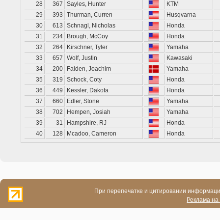
28
367
Sayles, Hunter
KTM
29
393
Thurman, Curren
Husqvarna
30
613
Schnagl, Nicholas
Honda
31
234
Brough, McCoy
Honda
32
264
Kirschner, Tyler
Yamaha
33
657
Wolf, Justin
Kawasaki
34
200
Falden, Joachim
Yamaha
35
319
Schock, Coty
Honda
36
449
Kessler, Dakota
Honda
37
660
Edler, Stone
Yamaha
38
702
Hempen, Josiah
Yamaha
39
31
Hampshire, RJ
Honda
40
128
Mcadoo, Cameron
Honda
При перепечатке и цитировании информации
Реклама на