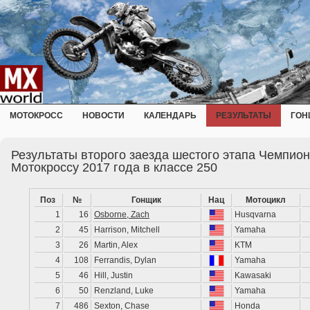
МОТОКРОСС
НОВОСТИ
КАЛЕНДАРЬ
РЕЗУЛЬТАТЫ
ГОН
Результаты второго заезда шестого этапа Чемпио
Мотокроссу 2017 года в классе 250
Поз
№
Гонщик
Нац
Мотоцикл
1
16
Osborne, Zach
Husqvarna
2
45
Harrison, Mitchell
Yamaha
3
26
Martin, Alex
KTM
4
108
Ferrandis, Dylan
Yamaha
5
46
Hill, Justin
Kawasaki
6
50
Renzland, Luke
Yamaha
7
486
Sexton, Chase
Honda