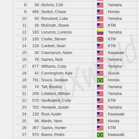
8
39
Nichols, Colt
Yamaha
9
486
Sexton, Chase
Honda
10
50
Renzland, Luke
Yamaha
11
38
McElrath, Shane
KTM
12
183
Locurcio, Lorenco
Yamaha
13
105
Clarke, Steven
KTM
14
129
Cantrell, Sean
KTM
15
36
Cianciarulo, Adam
Kawasaki
16
78
Gaines, Nick
Yamaha
17
677
Williams, Cody
Yamaha
18
42
Cunningham, Kyle
Suzuki
19
791
Souza, Gustavo
Honda
20
74
Taft, Bradley
Yamaha
21
209
Lofstrom, William
Yamaha
22
570
VanBuskirk, Cody
KTM
23
702
Hempen, Josiah
Yamaha
24
130
Root, Austin
Kawasaki
25
96
Martin, Vann
Honda
26
367
Sayles, Hunter
KTM
27
970
Bueno, Pedro
Kawasaki