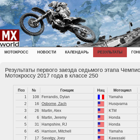
МОТОКРОСС
НОВОСТИ
КАЛЕНДАРЬ
РЕЗУЛЬТАТЫ
ГОН
Результаты первого заезда седьмого этапа Чемпи
Мотокроссу 2017 года в классе 250
Поз
№
Гонщик
Нац
Мотоцикл
1
108
Ferrandis, Dylan
Yamaha
2
16
Osborne, Zach
Husqvarna
3
26
Martin, Alex
KTM
4
6
Martin, Jeremy
Honda
5
31
Hampshire, RJ
Honda
6
45
Harrison, Mitchell
Yamaha
7
17
Savatgy, Joey
Kawasaki