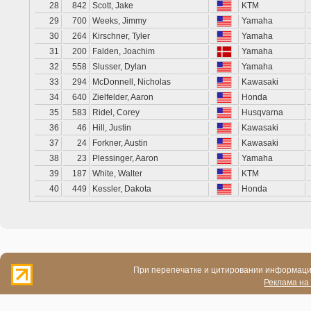
28
842
Scott, Jake
KTM
29
700
Weeks, Jimmy
Yamaha
30
264
Kirschner, Tyler
Yamaha
31
200
Falden, Joachim
Yamaha
32
558
Slusser, Dylan
Yamaha
33
294
McDonnell, Nicholas
Kawasaki
34
640
Zielfelder, Aaron
Honda
35
583
Ridel, Corey
Husqvarna
36
46
Hill, Justin
Kawasaki
37
24
Forkner, Austin
Kawasaki
38
23
Plessinger, Aaron
Yamaha
39
187
White, Walter
KTM
40
449
Kessler, Dakota
Honda
При перепечатке и цитировании информации
Реклама на