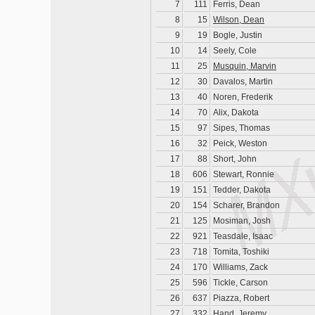
7
111
Ferris, Dean
8
15
Wilson, Dean
9
19
Bogle, Justin
10
14
Seely, Cole
11
25
Musquin, Marvin
12
30
Davalos, Martin
13
40
Noren, Frederik
14
70
Alix, Dakota
15
97
Sipes, Thomas
16
32
Peick, Weston
17
88
Short, John
18
606
Stewart, Ronnie
19
151
Tedder, Dakota
20
154
Scharer, Brandon
21
125
Mosiman, Josh
22
921
Teasdale, Isaac
23
718
Tomita, Toshiki
24
170
Williams, Zack
25
596
Tickle, Carson
26
637
Piazza, Robert
27
332
Hand, Jeremy