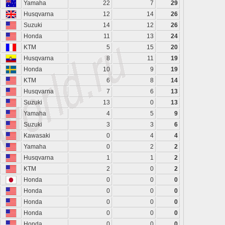
Yamaha
22
7
29
Husqvarna
12
14
26
Suzuki
14
12
26
Honda
11
13
24
KTM
5
15
20
Husqvarna
8
11
19
Honda
10
9
19
KTM
6
8
14
Husqvarna
7
6
13
Suzuki
13
0
13
Yamaha
4
5
9
Suzuki
3
3
6
Kawasaki
0
4
4
Yamaha
0
2
2
Husqvarna
1
1
2
KTM
2
0
2
Honda
0
0
0
Honda
0
0
0
Honda
0
0
0
Honda
0
0
0
Honda
0
0
0