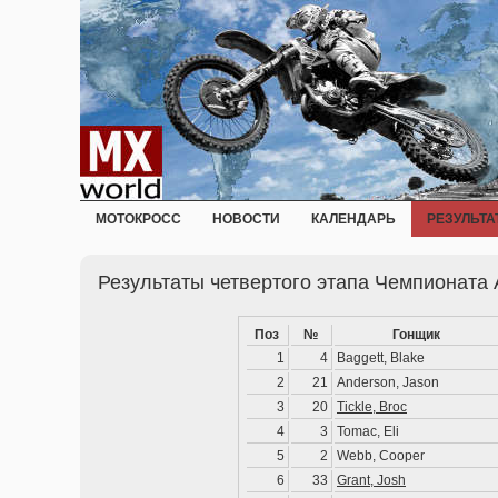
МОТОКРОСС
НОВОСТИ
КАЛЕНДАРЬ
РЕЗУЛЬТА
Результаты четвертого этапа Чемпионата 
Поз
№
Гонщик
1
4
Baggett, Blake
2
21
Anderson, Jason
3
20
Tickle, Broc
4
3
Tomac, Eli
5
2
Webb, Cooper
6
33
Grant, Josh