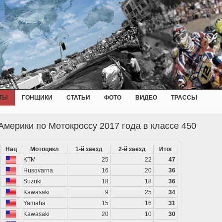
ТЫ
ГОНЩИКИ
СТАТЬИ
ФОТО
ВИДЕО
ТРАССЫ
Америки по Мотокроссу 2017 года в классе 450
Нац
Мотоцикл
1-й заезд
2-й заезд
Итог
KTM
25
22
47
Husqvarna
16
20
36
Suzuki
18
18
36
Kawasaki
9
25
34
Yamaha
15
16
31
Kawasaki
20
10
30