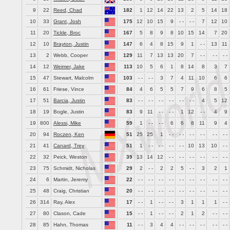
9
22
Reed, Chad
182
1
12
14
22
13
2
5
14
18
10
33
Grant, Josh
175
12
10
15
9
- -
- -
7
12
10
11
20
Tickle, Broc
167
5
8
9
8
10
15
14
7
20
12
10
Brayton, Justin
147
6
4
8
15
9
1
- -
13
11
13
2
Webb, Cooper
129
11
7
13
13
20
7
- -
- -
- -
14
12
Weimer, Jake
113
10
5
6
1
8
14
8
3
7
15
47
Stewart, Malcolm
103
- -
- -
3
7
4
11
10
6
6
16
61
Friese, Vince
84
4
6
5
5
7
9
6
8
5
17
51
Barcia, Justin
83
- -
- -
- -
- -
- -
- -
4
5
12
18
19
Bogle, Justin
83
9
11
- -
- -
1
12
- -
4
9
19
800
Alessi, Mike
59
1
- -
- -
6
6
8
11
9
4
20
94
Roczen, Ken
51
25
25
1
- -
- -
- -
- -
- -
- -
21
41
Canard, Trey
51
1
- -
- -
- -
- -
10
13
10
- -
22
32
Peick, Weston
39
13
14
12
- -
- -
- -
- -
- -
- -
23
75
Schmidt, Nicholas
29
2
- -
2
2
5
- -
3
2
1
24
6
Martin, Jeremy
22
- -
- -
- -
- -
- -
- -
- -
- -
- -
25
48
Craig, Christian
20
- -
- -
- -
- -
- -
- -
- -
- -
- -
26
314
Ray, Alex
17
- -
1
- -
- -
3
1
1
1
- -
27
80
Clason, Cade
15
- -
1
- -
- -
2
1
2
- -
- -
28
85
Hahn, Thomas
11
- -
3
4
4
- -
- -
- -
- -
- -