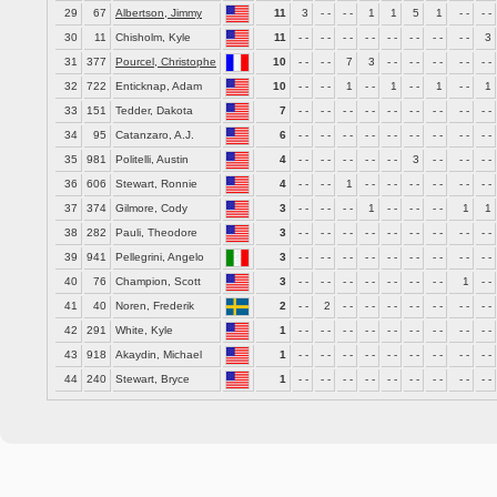
29
67
Albertson, Jimmy
11
3
- -
- -
1
1
5
1
- -
- -
30
11
Chisholm, Kyle
11
- -
- -
- -
- -
- -
- -
- -
- -
3
31
377
Pourcel, Christophe
10
- -
- -
7
3
- -
- -
- -
- -
- -
32
722
Enticknap, Adam
10
- -
- -
1
- -
1
- -
1
- -
1
33
151
Tedder, Dakota
7
- -
- -
- -
- -
- -
- -
- -
- -
- -
34
95
Catanzaro, A.J.
6
- -
- -
- -
- -
- -
- -
- -
- -
- -
35
981
Politelli, Austin
4
- -
- -
- -
- -
- -
3
- -
- -
- -
36
606
Stewart, Ronnie
4
- -
- -
1
- -
- -
- -
- -
- -
- -
37
374
Gilmore, Cody
3
- -
- -
- -
1
- -
- -
- -
1
1
38
282
Pauli, Theodore
3
- -
- -
- -
- -
- -
- -
- -
- -
- -
39
941
Pellegrini, Angelo
3
- -
- -
- -
- -
- -
- -
- -
- -
- -
40
76
Champion, Scott
3
- -
- -
- -
- -
- -
- -
- -
1
- -
41
40
Noren, Frederik
2
- -
2
- -
- -
- -
- -
- -
- -
- -
42
291
White, Kyle
1
- -
- -
- -
- -
- -
- -
- -
- -
- -
43
918
Akaydin, Michael
1
- -
- -
- -
- -
- -
- -
- -
- -
- -
44
240
Stewart, Bryce
1
- -
- -
- -
- -
- -
- -
- -
- -
- -