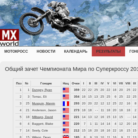
МОТОКРОСС
НОВОСТИ
КАЛЕНДАРЬ
РЕЗУЛЬТАТЫ
ГОН
Общий зачет Чемпионата Мира по Суперкроссу 201
Поз
№
Гонщик
Нац
Очки
I
II
III
IV
V
VI
VII
VIII
IX
1
1
Dungey, Ryan
359
22
22
25
20
22
18
20
25
22
2
3
Tomac, Eli
354
16
15
13
25
25
6
25
22
25
3
25
Musquin, Marvin
293
20
20
22
12
12
25
22
16
8
4
21
Anderson, Jason
273
18
18
- -
11
18
20
18
18
2
5
18
Millsaps, David
221
14
13
12
16
15
13
15
- -
14
6
4
Baggett, Blake
220
7
1
11
14
14
4
12
20
16
7
14
Seely, Cole
212
15
16
20
18
16
22
16
15
15
8
15
Wilson, Dean
185
8
9
10
10
11
16
9
11
13