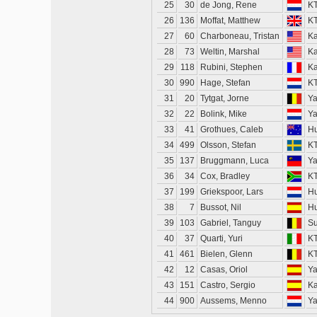
25
30
de Jong, Rene
K
26
136
Moffat, Matthew
K
27
60
Charboneau, Tristan
K
28
73
Weltin, Marshal
K
29
118
Rubini, Stephen
K
30
990
Hage, Stefan
K
31
20
Tytgat, Jorne
Y
32
22
Bolink, Mike
Y
33
41
Grothues, Caleb
H
34
499
Olsson, Stefan
K
35
137
Bruggmann, Luca
Y
36
34
Cox, Bradley
K
37
199
Griekspoor, Lars
H
38
7
Bussot, Nil
H
39
103
Gabriel, Tanguy
Su
40
37
Quarti, Yuri
K
41
461
Bielen, Glenn
K
42
12
Casas, Oriol
Y
43
151
Castro, Sergio
K
44
900
Aussems, Menno
Y