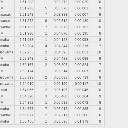
TM
1:51.233
1
0:03.373
0:00.029
10
TM
1:51.236
5
0:03.376
0:00.003
9
awasaki
1:51.243
7
0:03.383
0:00.007
9
awasaki
1:51.373
8
0:03.513
0:00.130
10
awasaki
1:51.735
7
0:03.875
0:00.362
10
TM
1:51.930
1
0:04.070
0:00.195
8
amaha
1:51.988
1
0:04.128
0:00.058
8
amaha
1:52.204
4
0:04.344
0:00.216
7
usqvarna
1:52.255
2
0:04.395
0:00.051
10
TM
1:52.343
1
0:04.483
0:00.088
9
amaha
1:53.167
2
0:05.307
0:00.824
7
TM
1:53.174
1
0:05.314
0:00.007
8
usqvarna
1:53.893
2
0:06.033
0:00.719
8
usqvarna
1:54.010
1
0:06.150
0:00.117
10
zuki
1:54.056
2
0:06.196
0:00.046
10
TM
1:54.320
3
0:06.460
0:00.264
9
TM
1:54.392
1
0:06.532
0:00.072
8
amaha
1:54.777
7
0:06.917
0:00.385
9
awasaki
1:55.077
2
0:07.217
0:00.300
6
amaha
1:56.455
1
0:08.595
0:01.378
8