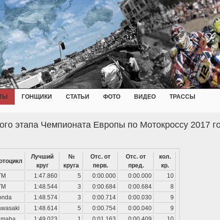
ТЫ
ГОНЩИКИ
СТАТЬИ
ФОТО
ВИДЕО
ТРАССЫ
ого этапа Чемпионата Европы по Мотокроссу 2017 г
Лучший
№
Отс. от
Отс. от
кол.
отоцикл
круг
круга
перв.
пред.
кр.
TM
1:47.860
5
0:00.000
0:00.000
10
TM
1:48.544
3
0:00.684
0:00.684
8
onda
1:48.574
3
0:00.714
0:00.030
9
awasaki
1:48.614
5
0:00.754
0:00.040
9
amaha
1:49.023
1
0:01.163
0:00.409
10