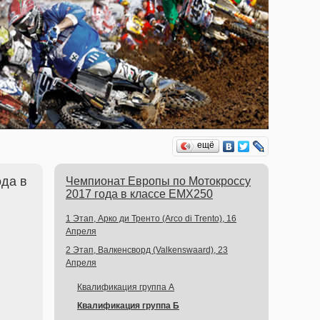
ещё
ода в
Чемпионат Европы по Мотокроссу
2017 года в классе EMX250
1 Этап, Арко ди Тренто (Arco di Trento), 16
Апреля
2 Этап, Валкенсворд (Valkenswaard), 23
Апреля
Квалификация группа А
Квалификация группа Б