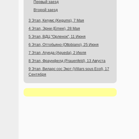
Первый заезд
Второй заезд
3 Этап, Кегумс (Kegums), 7 Мая
4 Этап, Эрни (Ernee), 28 Мая
5 Этап, ВДЦ "Орленок", 11 Июня
6 Этап, Оттобьяно (Ottobiano), 25 Июня
7 Этап, Агуеда (Agueda), 2 Июля
8 Этап, Фраунфелд (Frauenfeld), 13 Августа
9 Этап, Виларс сос Экот (Villars sous Ecot), 17
Сентября