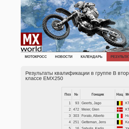
МОТОКРОСС
НОВОСТИ
КАЛЕНДАРЬ
РЕЗУЛЬТА
Результаты квалификации в группе B втор
классе EMX250
Поз
№
Гонщик
Нац
М
1
93
Geerts, Jago
K
2
472
Meier, Glen
K
3
303
Forato, Alberto
H
4
251
Getteman, Jens
K
5
16
Sabulis, Karlis
Y