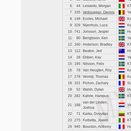
6
44
Lesiardo, Morgan
K
7
335
Verbruggen, Dennis
Y
8
148
Eccles, Michael
K
9
329
Nijenhuis, Luca
K
10
741
Jonsson, Jesper
H
11
80
Bengtsson, Ken
Y
12
160
Anderson, Bradley
K
13
112
Beaton, Jed
H
14
28
Ebben, Kay
Y
15
195
Nilsson, Felix
K
16
78
Van Heugten, Roy
K
17
278
Vermijl, Thomas
K
18
101
Pichon, Zachary
Su
19
52
Walsh, Dylan
H
20
282
Kahrle, Hampus
K
van der Linden,
21
188
Y
Joshua
22
71
Karka, Dovydas
K
23
275
Furbetta, Joakin
K
24
945
Bourdon, Anthony
H