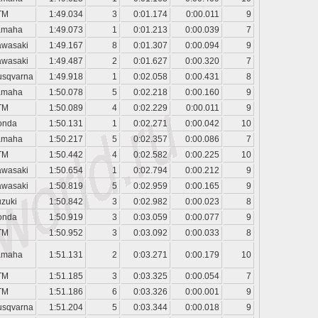
TM
1:49.034
3
0:01.174
0:00.011
9
amaha
1:49.073
1
0:01.213
0:00.039
7
awasaki
1:49.167
8
0:01.307
0:00.094
9
awasaki
1:49.487
2
0:01.627
0:00.320
7
usqvarna
1:49.918
1
0:02.058
0:00.431
8
amaha
1:50.078
5
0:02.218
0:00.160
9
TM
1:50.089
4
0:02.229
0:00.011
9
onda
1:50.131
1
0:02.271
0:00.042
10
amaha
1:50.217
5
0:02.357
0:00.086
7
TM
1:50.442
4
0:02.582
0:00.225
10
awasaki
1:50.654
1
0:02.794
0:00.212
9
awasaki
1:50.819
5
0:02.959
0:00.165
9
zuki
1:50.842
3
0:02.982
0:00.023
8
onda
1:50.919
3
0:03.059
0:00.077
9
TM
1:50.952
3
0:03.092
0:00.033
8
amaha
1:51.131
2
0:03.271
0:00.179
10
TM
1:51.185
3
0:03.325
0:00.054
7
TM
1:51.186
6
0:03.326
0:00.001
9
usqvarna
1:51.204
5
0:03.344
0:00.018
9