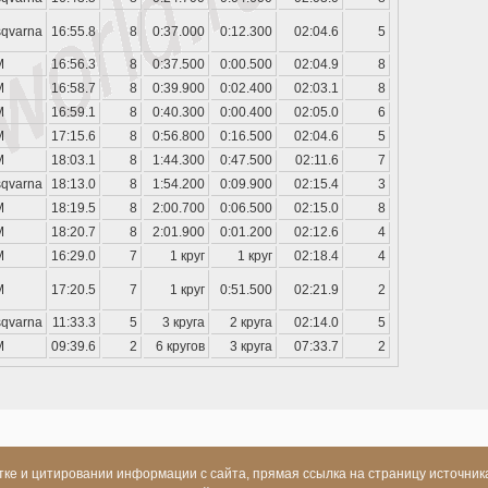
qvarna
16:55.8
8
0:37.000
0:12.300
02:04.6
5
M
16:56.3
8
0:37.500
0:00.500
02:04.9
8
M
16:58.7
8
0:39.900
0:02.400
02:03.1
8
M
16:59.1
8
0:40.300
0:00.400
02:05.0
6
M
17:15.6
8
0:56.800
0:16.500
02:04.6
5
M
18:03.1
8
1:44.300
0:47.500
02:11.6
7
qvarna
18:13.0
8
1:54.200
0:09.900
02:15.4
3
M
18:19.5
8
2:00.700
0:06.500
02:15.0
8
M
18:20.7
8
2:01.900
0:01.200
02:12.6
4
M
16:29.0
7
1 круг
1 круг
02:18.4
4
M
17:20.5
7
1 круг
0:51.500
02:21.9
2
qvarna
11:33.3
5
3 круга
2 круга
02:14.0
5
M
09:39.6
2
6 кругов
3 круга
07:33.7
2
ке и цитировании информации с сайта, прямая ссылка на страницу источник