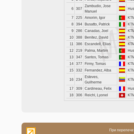
Zambudio, Jose
6
307
Hus
Manuel
7
225
Amorim, Igor
KT
8
394
Busatto, Patrick
KT
9
286
Canadas, Joel
KT
10
388
Benitez, David
KT
11
386
Escandell, Elias
KT
12
219
Palma, Martim
Hus
13
347
Santos, Tomas
KT
14
377
Firmy, Tomas
KT
15
332
Fernandez, Alba
KT
Esteves,
16
234
KT
Guilherme
17
309
Cardineau, Felix
Hus
18
306
Reichl, Lyonel
KT
При перепечат