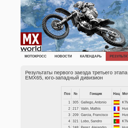
МОТОКРОСС
НОВОСТИ
КАЛЕНДАРЬ
РЕЗУЛЬТА
Результаты первого заезда третьего этап
EMX65, юго-западный дивизион
Поз
№
Гонщик
Нац
Мо
1
305
Gallego, Antonio
KT
2
217
Valin, Mathis
Hus
3
209
Garcia, Francisco
Hus
4
321
Lobo, Sandro
KT
5
248
Perez, Alejandro
Hus