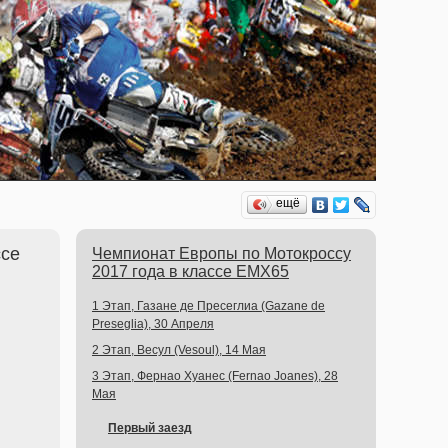
ещё
ссе
Чемпионат Европы по Мотокроссу
2017 года в классе EMX65
1 Этап, Газане де Пресеглиа (Gazane de
Preseglia), 30 Апреля
2 Этап, Весул (Vesoul), 14 Мая
3 Этап, Фернао Хуанес (Fernao Joanes), 28
Мая
Первый заезд