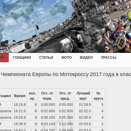
ТЫ
ГОНЩИКИ
СТАТЬИ
ФОТО
ВИДЕО
ТРАССЫ
а Чемпионата Европы по Мотокроссу 2017 года в кла
кол.
Отс. от
Отс. от
Лучший
№
тоцикл
Время
кр.
перв.
пред.
круг
круга
M
16:18.8
8
0:00.000
0:00.000
01:59.9
5
qvarna
16:21.6
8
0:02.800
0:02.800
02:02.0
4
qvarna
16:26.9
8
0:08.100
0:05.300
02:00.4
4
M
16:38.9
8
0:20.100
0:12.000
02:03.6
2
qvarna
16:43.5
8
0:24.700
0:04.600
02:03.0
8