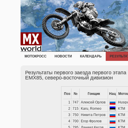
МОТОКРОСС
НОВОСТИ
КАЛЕНДАРЬ
РЕЗУЛЬТА
Результаты первого заезда первого этапа
EMX85, северо-восточный дивизион
Поз
№
Гонщик
Нац
Мото
1
747
Алексей Орлов
Husqv
2
715
Karu, Romeo
KTM
3
750
Никита Петров
KTM
4
700
Егор Фролов
KTM
5
795
Даниил Кесов
KTM