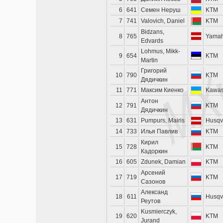
6
641
Семен Неруш
KTM
7
741
Valovich, Daniel
KTM
Bidzans,
8
765
Yama
Edvards
Lohmus, Mikk-
9
654
KTM
Martin
Григорий
10
790
KTM
Дядичкин
11
771
Максим Киенко
Kawas
Антон
12
791
KTM
Дядичкин
13
631
Pumpurs, Mairis
Husqv
14
733
Илья Павлив
KTM
Кирил
15
728
KTM
Кадоркин
16
605
Zdunek, Damian
KTM
Арсений
17
719
KTM
Сазонов
Александ
18
611
Husqv
Реутов
Kusmierczyk,
19
620
KTM
Jurand