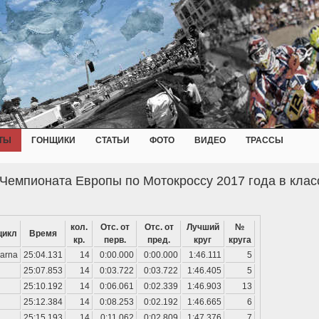
ТЫ
ГОНЩИКИ
СТАТЬИ
ФОТО
ВИДЕО
ТРАССЫ
 Чемпионата Европы по Мотокроссу 2017 года в клас
кол.
Отс. от
Отс. от
Лучший
№
цикл
Время
кр.
перв.
пред.
круг
круга
arna
25:04.131
14
0:00.000
0:00.000
1:46.111
5
25:07.853
14
0:03.722
0:03.722
1:46.405
5
25:10.192
14
0:06.061
0:02.339
1:46.903
13
25:12.384
14
0:08.253
0:02.192
1:46.665
6
25:15.193
14
0:11.062
0:02.809
1:47.376
7