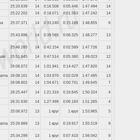
25:20.639
14
0:16.508
0:05.446
1:47.494
14
25:22.202
14
0:18.071
0:01.563
1:47.242
14
ha
25:37.371
14
0:33.240
0:15.169
1:48.855
6
25:43.696
14
0:39.565
0:06.325
1:48.277
13
25:46.285
14
0:42.154
0:02.589
1:47.726
13
aki
25:51.645
14
0:47.514
0:05.360
1:49.023
12
26:06.072
14
1:01.941
0:14.427
1:47.820
14
arna
26:08.101
14
1:03.970
0:02.029
1:47.495
13
26:08.802
14
1:04.671
0:00.701
1:49.645
7
26:25.447
14
1:21.316
0:16.645
1:50.324
4
26:31.630
14
1:27.499
0:06.183
1:51.265
4
25:06.972
13
1 круг
1 круг
1:53.965
5
arna
25:26.889
13
1 круг
0:19.917
1:55.519
9
25:34.299
13
1 круг
0:07.410
1:56.042
9