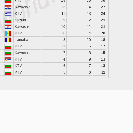
KTM
15
15
30
Kawasaki
13
14
27
KTM
11
13
24
Suzuki
9
12
21
Kawasaki
10
11
21
KTM
16
4
20
Yamaha
8
10
18
KTM
12
5
17
Kawasaki
7
8
15
KTM
4
9
13
KTM
6
7
13
KTM
5
6
11