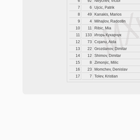
6
92
Neychev, Victor
7
6
Ujcic, Patrik
8
49
Kanakis, Marios
9
4
Mihajlov, Radostin
10
11
Ribic, Mia
11
133
Игорь Кухарчук
12
73
Cojanu, Aida
13
22
Grozdanov, Dimitar
14
12
Shimov, Dimitar
15
8
Zimonjic, Milic
16
23
Momchev, Denislav
17
7
Tolev, Kristian