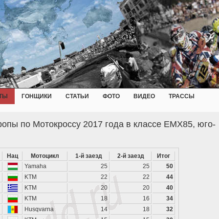
ТЫ
ГОНЩИКИ
СТАТЬИ
ФОТО
ВИДЕО
ТРАССЫ
опы по Мотокроссу 2017 года в классе EMX85, юго-
Нац
Мотоцикл
1-й заезд
2-й заезд
Итог
Yamaha
25
25
50
KTM
22
22
44
KTM
20
20
40
KTM
18
16
34
Husqvarna
14
18
32