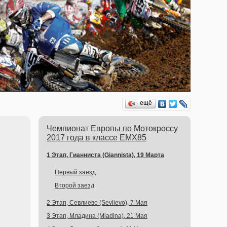
ещё
Чемпионат Европы по Мотокроссу
2017 года в классе EMX85
1 Этап, Гианниста (Giannista), 19 Марта
Первый заезд
Второй заезд
2 Этап, Севлиево (Sevlievo), 7 Мая
3 Этап, Младина (Mladina), 21 Мая