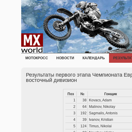
МОТОКРОСС
НОВОСТИ
КАЛЕНДАРЬ
РЕЗУЛЬТА
Результаты первого этапа Чемпионата Евр
восточный дивизион
Поз
№
Гонщик
1
38
Kovacs, Adam
2
64
Malinov, Nikolay
3
192
Sagmalis, Antonis
4
39
Ivanov, Kristian
5
124
Timus, Nikolai