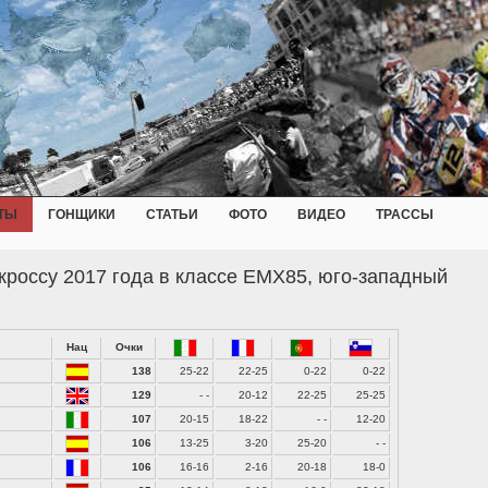
ТЫ
ГОНЩИКИ
СТАТЬИ
ФОТО
ВИДЕО
ТРАССЫ
россу 2017 года в классе EMX85, юго-западный
Нац
Очки
138
25-22
22-25
0-22
0-22
129
- -
20-12
22-25
25-25
107
20-15
18-22
- -
12-20
106
13-25
3-20
25-20
- -
106
16-16
2-16
20-18
18-0