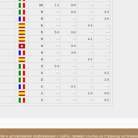
10
1-1
8-0
- -
- -
9
- -
6-0
- -
0-3
9
- -
- -
- -
3-6
6
- -
- -
3-3
- -
5
5-0
0-0
- -
- -
5
- -
- -
4-1
- -
4
- -
0-4
- -
- -
4
- -
4-0
- -
- -
4
- -
- -
2-2
- -
3
0-3
- -
- -
- -
2
- -
- -
- -
0-2
2
- -
- -
- -
2-0
1
- -
0-1
- -
- -
1
- -
- -
1-0
0-0
1
- -
- -
- -
0-1
ке и цитировании информации с сайта, прямая ссылка на страницу источник