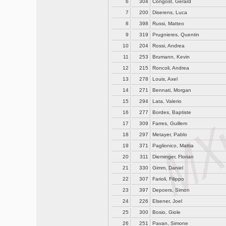
6
304
Congost, Gerard
7
200
Diserens, Luca
8
398
Russi, Matteo
9
319
Prugnieres, Quentin
10
204
Rossi, Andrea
11
253
Brumann, Kevin
12
215
Roncoli, Andrea
13
278
Louis, Axel
14
271
Bennati, Morgan
15
294
Lata, Valerio
16
277
Bordes, Baptiste
17
309
Farres, Guillem
18
297
Metayer, Pablo
19
371
Paglionico, Mattia
20
311
Dieminger, Florian
21
330
Gimm, Daniel
22
307
Farioli, Filippo
23
397
Depoers, Simon
24
226
Elsener, Joel
25
300
Bosio, Giole
26
251
Pavan, Simone