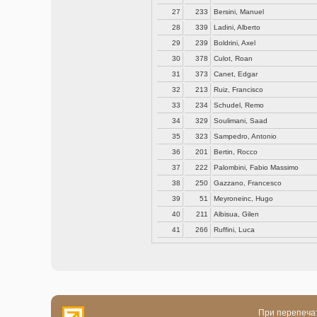
27
233
Bersini, Manuel
28
339
Ladini, Alberto
29
239
Boldrini, Axel
30
378
Culot, Roan
31
373
Canet, Edgar
32
213
Ruiz, Francisco
33
234
Schudel, Remo
34
329
Soulimani, Saad
35
323
Sampedro, Antonio
36
201
Bertin, Rocco
37
222
Palombini, Fabio Massimo
38
250
Gazzano, Francesco
39
51
Meyroneinc, Hugo
40
211
Albisua, Gilen
41
266
Ruffini, Luca
При перепечат