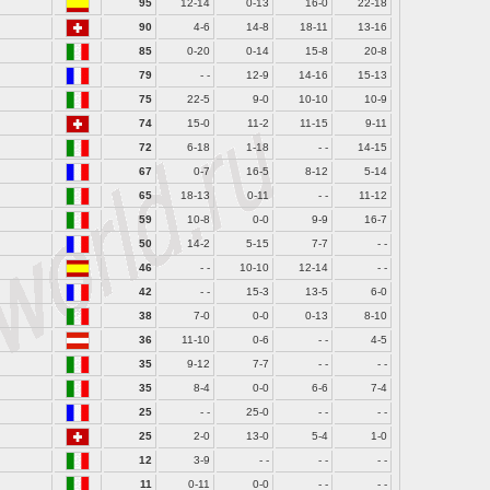
95
12-14
0-13
16-0
22-18
90
4-6
14-8
18-11
13-16
85
0-20
0-14
15-8
20-8
79
- -
12-9
14-16
15-13
75
22-5
9-0
10-10
10-9
74
15-0
11-2
11-15
9-11
72
6-18
1-18
- -
14-15
67
0-7
16-5
8-12
5-14
65
18-13
0-11
- -
11-12
59
10-8
0-0
9-9
16-7
50
14-2
5-15
7-7
- -
46
- -
10-10
12-14
- -
42
- -
15-3
13-5
6-0
38
7-0
0-0
0-13
8-10
36
11-10
0-6
- -
4-5
35
9-12
7-7
- -
- -
35
8-4
0-0
6-6
7-4
25
- -
25-0
- -
- -
25
2-0
13-0
5-4
1-0
12
3-9
- -
- -
- -
11
0-11
0-0
- -
- -