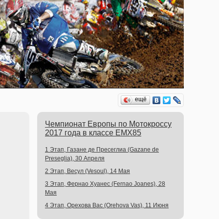
ещё
Чемпионат Европы по Мотокроссу
2017 года в классе EMX85
1 Этап, Газане де Пресеглиа (Gazane de
Preseglia), 30 Апреля
2 Этап, Весул (Vesoul), 14 Мая
3 Этап, Фернао Хуанес (Fernao Joanes), 28
Мая
4 Этап, Орехова Вас (Orehova Vas), 11 Июня