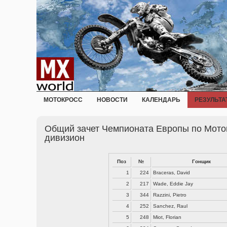
МОТОКРОСС
НОВОСТИ
КАЛЕНДАРЬ
РЕЗУЛЬТА
Общий зачет Чемпионата Европы по Моток
дивизион
Поз
№
Гонщик
1
224
Braceras, David
2
217
Wade, Eddie Jay
3
344
Razzini, Pietro
4
252
Sanchez, Raul
5
248
Miot, Florian