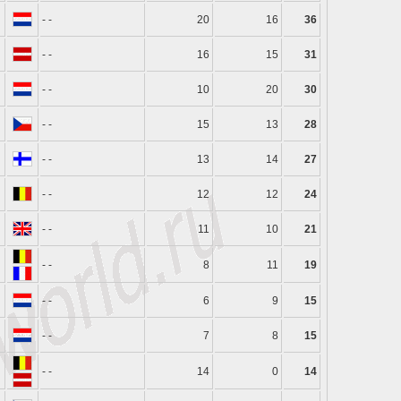
- -
20
16
36
- -
16
15
31
- -
10
20
30
- -
15
13
28
- -
13
14
27
- -
12
12
24
- -
11
10
21
- -
8
11
19
- -
6
9
15
- -
7
8
15
- -
14
0
14