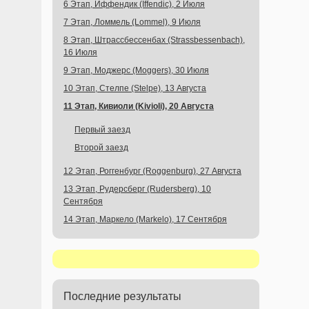
6 Этап, Иффендик (Iffendic), 2 Июля
7 Этап, Ломмель (Lommel), 9 Июля
8 Этап, Штрассбессенбах (Strassbessenbach),
16 Июля
9 Этап, Моджерс (Moggers), 30 Июля
10 Этап, Стелпе (Stelpe), 13 Августа
11 Этап, Кивиоли (Kivioli), 20 Августа
Первый заезд
Второй заезд
12 Этап, Роггенбург (Roggenburg), 27 Августа
13 Этап, Рудерсберг (Rudersberg), 10
Сентября
14 Этап, Маркело (Markelo), 17 Сентября
Последние результаты