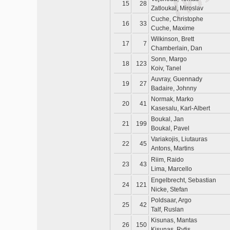
15
28
Zatloukal, Miroslav
Cuche, Christophe
16
33
Cuche, Maxime
Wilkinson, Brett
17
7
Chamberlain, Dan
Sonn, Margo
18
123
Koiv, Tanel
Auvray, Guennady
19
27
Badaire, Johnny
Normak, Marko
20
41
Kasesalu, Karl-Albert
Boukal, Jan
21
199
Boukal, Pavel
Variakojis, Liutauras
22
45
Antons, Martins
Riim, Raido
23
43
Lima, Marcello
Engelbrecht, Sebastian
24
121
Nicke, Stefan
Poldsaar, Argo
25
42
Talf, Ruslan
Kisunas, Mantas
26
150
Kisunas, Rytis