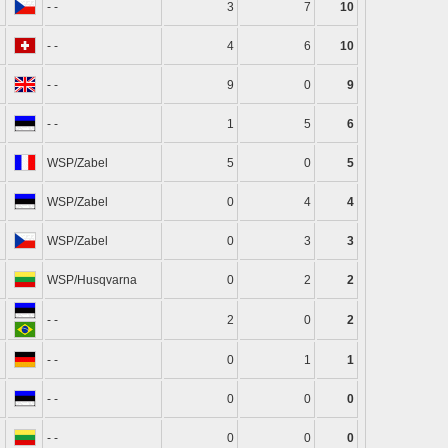
- -
3
7
10
- -
4
6
10
- -
9
0
9
- -
1
5
6
WSP/Zabel
5
0
5
WSP/Zabel
0
4
4
WSP/Zabel
0
3
3
WSP/Husqvarna
0
2
2
- -
2
0
2
- -
0
1
1
- -
0
0
0
- -
0
0
0