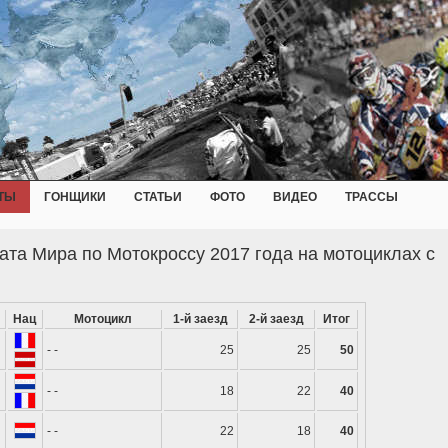
ТЫ
ГОНЩИКИ
СТАТЬИ
ФОТО
ВИДЕО
ТРАССЫ
ата Мира по Мотокроссу 2017 года на мотоциклах с
Нац
Мотоцикл
1-й заезд
2-й заезд
Итог
- -
25
25
50
- -
18
22
40
- -
22
18
40