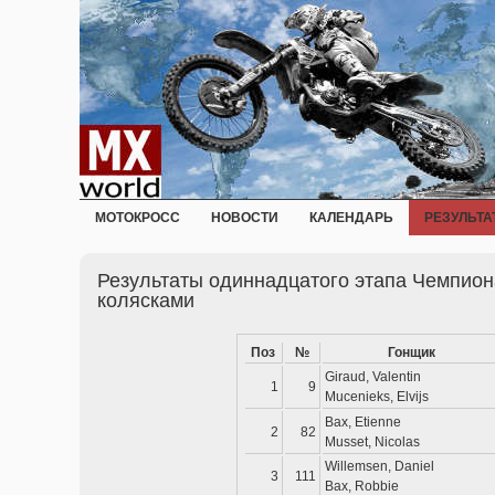
МОТОКРОСС
НОВОСТИ
КАЛЕНДАРЬ
РЕЗУЛЬТА
Результаты одиннадцатого этапа Чемпион
колясками
Поз
№
Гонщик
Giraud, Valentin
1
9
Mucenieks, Elvijs
Bax, Etienne
2
82
Musset, Nicolas
Willemsen, Daniel
3
111
Bax, Robbie