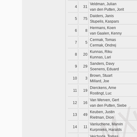
Veldman, Julian
4
31
van den Putten, Jorit
Daiders, Janis
5
75
Stupelis, Kaspars
Hermans, Koen
6
8
van Gaalen, Kenny
Cermak, Tomas
7
5
Cermak, Ondrej
Kunnas, Riku
8
20
Kunnas, Lari
Sanders, Davy
9
29
Soenens, Eduard
Brown, Stuart
10
3
Millard, Joe
Dierckens, Arne
11
19
Rostingt, Luc
Van Werven, Gert
12
16
van den Putten, Siebe
Keuben, Justin
13
49
Rietman, Dion
Vanluchene, Marvin
14
11
Kurpnieks, Haralds
Vejchoda, Tomas