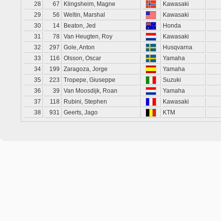
28
67
Klingsheim, Magne
Kawasaki
29
56
Weltin, Marshal
Kawasaki
30
14
Beaton, Jed
Honda
31
78
Van Heugten, Roy
Kawasaki
32
297
Gole, Anton
Husqvarna
33
116
Olsson, Oscar
Yamaha
34
199
Zaragoza, Jorge
Yamaha
35
223
Tropepe, Giuseppe
Suzuki
36
39
Van Moosdijk, Roan
Yamaha
37
118
Rubini, Stephen
Kawasaki
38
931
Geerts, Jago
KTM