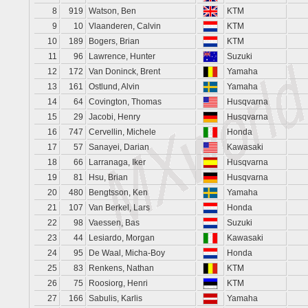
8
919
Watson, Ben
KTM
9
10
Vlaanderen, Calvin
KTM
10
189
Bogers, Brian
KTM
11
96
Lawrence, Hunter
Suzuki
12
172
Van Doninck, Brent
Yamaha
13
161
Ostlund, Alvin
Yamaha
14
64
Covington, Thomas
Husqvarna
15
29
Jacobi, Henry
Husqvarna
16
747
Cervellin, Michele
Honda
17
57
Sanayei, Darian
Kawasaki
18
66
Larranaga, Iker
Husqvarna
19
81
Hsu, Brian
Husqvarna
20
480
Bengtsson, Ken
Yamaha
21
107
Van Berkel, Lars
Honda
22
98
Vaessen, Bas
Suzuki
23
44
Lesiardo, Morgan
Kawasaki
24
95
De Waal, Micha-Boy
Honda
25
83
Renkens, Nathan
KTM
26
75
Roosiorg, Henri
KTM
27
166
Sabulis, Karlis
Yamaha