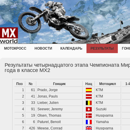
МОТОКРОСС
НОВОСТИ
КАЛЕНДАРЬ
РЕЗУЛЬТАТЫ
ГОН
Результаты четырнадцатого этапа Чемпионата Мир
года в классе MX2
Поз
№
Гонщик
Нац
Мотоцикл
1-
1
61
Prado, Jorge
KTM
2
41
Jonas, Pauls
KTM
3
33
Lieber, Julien
KTM
4
91
Seewer, Jeremy
Suzuki
5
19
Olsen, Thomas
Husqvarna
6
6
Paturel, Benoit
Yamaha
7
426
Mewse, Conrad
Husqvarna