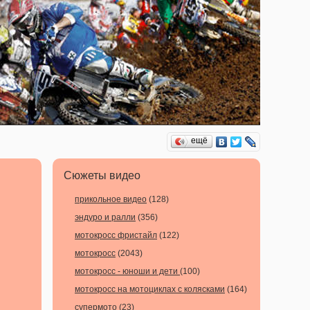
ещё
Сюжеты видео
прикольное видео
(128)
эндуро и ралли
(356)
мотокросс фристайл
(122)
мотокросс
(2043)
мотокросс - юноши и дети
(100)
мотокросс на мотоциклах с колясками
(164)
супермото
(23)