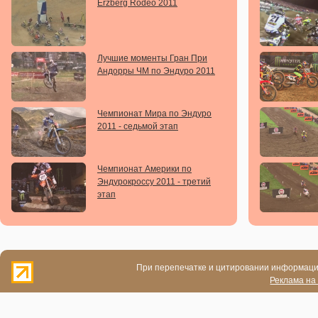
Erzberg Rodeo 2011
Лучшие моменты Гран При
Андорры ЧМ по Эндуро 2011
Чемпионат Мира по Эндуро
2011 - седьмой этап
Чемпионат Америки по
Эндурокроссу 2011 - третий
этап
При перепечатке и цитировании информации
Реклама на