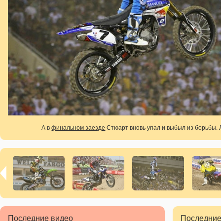
А в
финальном заезде
Стюарт вновь упал и выбыл из борьбы. Л
Последние видео
Последние