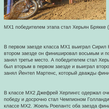
MX1 победителем этапа стал Херьян Брякке (H
В первом заезде класса MX1 выиграл Сирил 
втором заезде он финишировал восьмым и по
занял третье место. А победителем стал Хер
был вторым в первом заезде и выиграл второ
занял Йентел Мартенс, который дважды фин
В классе MX2 Джефрей Херлингс одержал о
победу и досрочно стал Чемпионом Голланди
классе MX2. Жоель Роелантс оба заезда фин