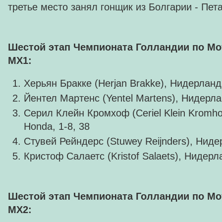
третье место занял гонщик из Болгарии - Пет
Шестой этап Чемпионата Голландии по Мот
MX1:
Херьян Бракке (Herjan Brakke), Нидерланд
Йентел Мартенс (Yentel Martens), Нидерла
Серил Клейн Кромхоф (Ceriel Klein Kromh
Honda, 1-8, 38
Стувей Рейндерс (Stuwey Reijnders), Нидер
Кристоф Салаетс (Kristof Salaets), Нидерл
Шестой этап Чемпионата Голландии по Мот
MX2: