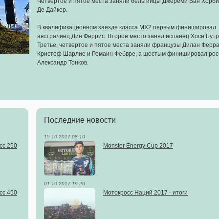
Четвертое и пятое места заняли бельгийцы Джереми Ван Хорби
Де Дайкер.
В
квалификационном заезде класса MX2
первым финишировал
австралиец Дин Феррис. Второе место занял испанец Хосе Бутр
Третье, четвертое и пятое места заняли французы Дилан Ферра
Кристоф Шарлие и Ромаин Фебвре, а шестым финишировал ро
Александр Тонков.
Последние новости
15.10.2017 08:10
сс 250
Monster Energy Cup 2017
01.10.2017 19:20
сс 450
Мотокросс Наций 2017 - итоги