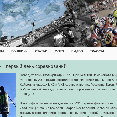
ТЫ
ГОНЩИКИ
СТАТЬИ
ФОТО
ВИДЕО
ТРАССЫ
и - первый день соревнований
Победителями квалификаций Гран При Бельгии Чемпионата Ми
Мотокроссу 2013 стали австралиец Дин Феррис и итальянец Ан
Кайроли в классах MX2 и MX1 соответственно. Россияне Евгени
Бобрышев и Александр Тонков финишировали на третьей и шес
позициях.
В
квалификационном заезде класса MX1
первым финишировал
итальянец Антонио Кайроли. Второе место занял бельгиец Кле
Десаль, а третьим финишировал россиянин Евгений Бобрышев.