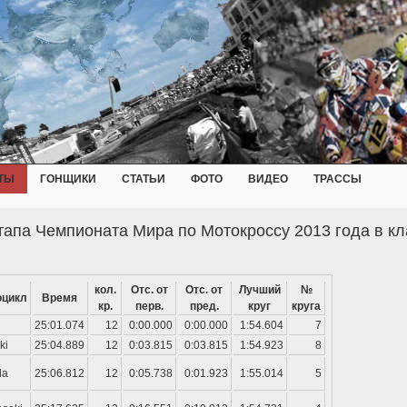
ТЫ
ГОНЩИКИ
СТАТЬИ
ФОТО
ВИДЕО
ТРАССЫ
тапа Чемпионата Мира по Мотокроссу 2013 года в кл
кол.
Отс. от
Отс. от
Лучший
№
оцикл
Время
кр.
перв.
пред.
круг
круга
25:01.074
12
0:00.000
0:00.000
1:54.604
7
ki
25:04.889
12
0:03.815
0:03.815
1:54.923
8
da
25:06.812
12
0:05.738
0:01.923
1:55.014
5