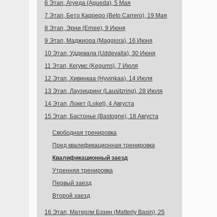
6 Этап, Агуеда (Agueda), 5 Мая
7 Этап, Бето Карреро (Beto Carrero), 19 Мая
8 Этап, Эрни (Ernee), 9 Июня
9 Этап, Маджиора (Maggiora), 16 Июня
10 Этап, Уддевала (Uddevalla), 30 Июня
11 Этап, Кегумс (Kegums), 7 Июля
12 Этап, Хивинкаа (Hyvinkaa), 14 Июля
13 Этап, Лаузицринг (Lausitzring), 28 Июля
14 Этап, Локет (Loket), 4 Августа
15 Этап, Бастонье (Bastogne), 18 Августа
Свободная тренировка
Пред квалификационная тренировка
Квалификационный заезд
Утренняя тренировка
Первый заезд
Второй заезд
16 Этап, Матерли Бэзин (Matterly Basin), 25