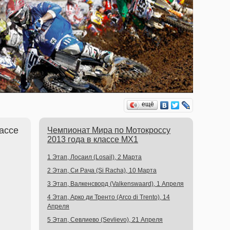
ещё
ассе
Чемпионат Мира по Мотокроссу
2013 года в классе MX1
1 Этап, Лосаил (Losail), 2 Марта
2 Этап, Си Рача (Si Racha), 10 Марта
3 Этап, Валкенсворд (Valkenswaard), 1 Апреля
4 Этап, Арко ди Тренто (Arco di Trento), 14
Апреля
5 Этап, Севлиево (Sevlievo), 21 Апреля