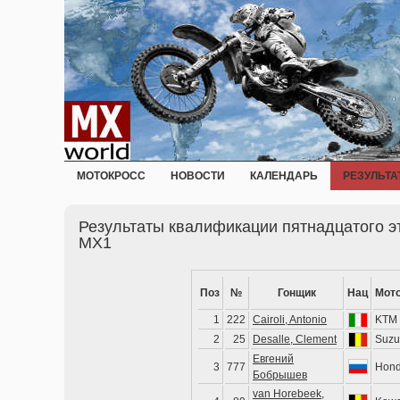
МОТОКРОСС
НОВОСТИ
КАЛЕНДАРЬ
РЕЗУЛЬТА
Результаты квалификации пятнадцатого э
MX1
Поз
№
Гонщик
Нац
Мот
1
222
Cairoli, Antonio
KTM
2
25
Desalle, Clement
Suzu
Евгений
3
777
Hon
Бобрышев
van Horebeek,