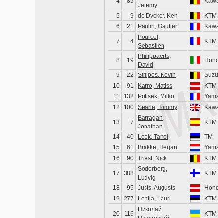
4
89
Kawa
Jeremy
5
9
de Dycker, Ken
KTM
6
21
Paulin, Gautier
Kawa
Pourcel,
7
4
KTM
Sebastien
Philippaerts,
8
19
Hon
David
9
22
Strijbos, Kevin
Suzu
10
91
Karro, Matiss
KTM
11
132
Potisek, Milko
Yam
12
100
Searle, Tommy
Kawa
Barragan,
13
7
KTM
Jonathan
14
40
Leok, Tanel
TM
15
61
Brakke, Herjan
Yam
16
90
Triest, Nick
KTM
Soderberg,
17
388
KTM
Ludvig
18
95
Justs, Augusts
Hon
19
277
Lehtla, Lauri
KTM
Николай
20
116
KTM