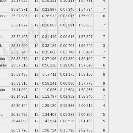
saki
25:17.625
12
0:16.551
0:10.813
1:54.731
4
25:24.971
12
0:23.897
0:07.346
1:54.734
7
saki
25:27.986
12
0:26.912
0:03.015
1:56.093
6
25:31.877
12
0:30.803
0:03.891
1:56.868
7
da
25:32.493
12
0:31.419
0:00.616
1:56.397
7
ki
25:33.200
12
0:32.126
0:00.707
1:56.245
3
25:36.940
12
0:35.866
0:03.740
1:56.404
7
aha
25:38.270
12
0:37.196
0:01.330
1:56.102
7
saki
25:57.310
12
0:56.236
0:19.040
1:57.670
6
25:58.485
12
0:57.411
0:01.175
1:58.160
8
25:59.315
12
0:58.241
0:00.830
1:57.773
9
aha
26:11.899
12
1:10.825
0:12.584
1:59.356
8
26:14.861
12
1:13.787
0:02.962
1:58.940
7
26:30.194
12
1:29.120
0:15.333
2:00.619
4
da
26:35.482
12
1:34.408
0:05.288
2:00.809
5
26:44.008
12
1:42.934
0:08.526
2:01.199
5
26:59.798
12
1:58.724
0:15.790
2:02.736
8