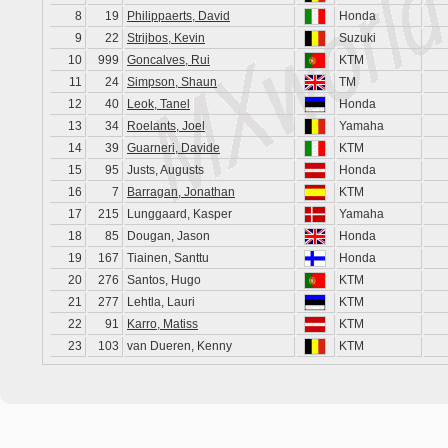
8
19
Philippaerts, David
Honda
9
22
Strijbos, Kevin
Suzuki
10
999
Goncalves, Rui
KTM
11
24
Simpson, Shaun
TM
12
40
Leok, Tanel
Honda
13
34
Roelants, Joel
Yamaha
14
39
Guarneri, Davide
KTM
15
95
Justs, Augusts
Honda
16
7
Barragan, Jonathan
KTM
17
215
Lunggaard, Kasper
Yamaha
18
85
Dougan, Jason
Honda
19
167
Tiainen, Santtu
Honda
20
276
Santos, Hugo
KTM
21
277
Lehtla, Lauri
KTM
22
91
Karro, Matiss
KTM
23
103
van Dueren, Kenny
KTM