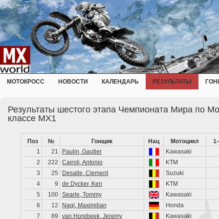
МОТОКРОСС
НОВОСТИ
КАЛЕНДАРЬ
РЕЗУЛЬТАТЫ
ГОН
Результаты шестого этапа Чемпионата Мира по Мо
классе MX1
Поз
№
Гонщик
Нац
Мотоцикл
1
1
21
Paulin, Gautier
Kawasaki
2
222
Cairoli, Antonio
KTM
3
25
Desalle, Clement
Suzuki
4
9
de Dycker, Ken
KTM
5
100
Searle, Tommy
Kawasaki
6
12
Nagl, Maximilian
Honda
7
89
van Horebeek, Jeremy
Kawasaki