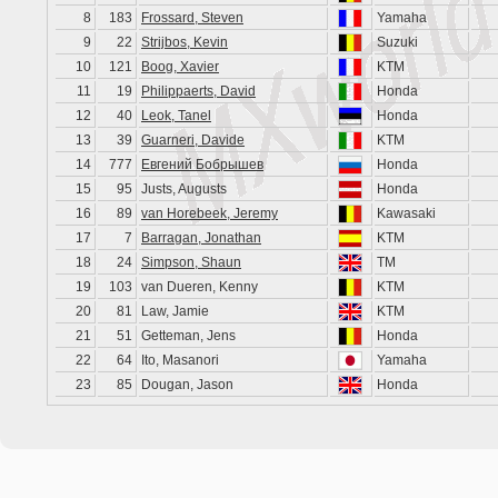
8
183
Frossard, Steven
Yamaha
9
22
Strijbos, Kevin
Suzuki
10
121
Boog, Xavier
KTM
11
19
Philippaerts, David
Honda
12
40
Leok, Tanel
Honda
13
39
Guarneri, Davide
KTM
14
777
Евгений Бобрышев
Honda
15
95
Justs, Augusts
Honda
16
89
van Horebeek, Jeremy
Kawasaki
17
7
Barragan, Jonathan
KTM
18
24
Simpson, Shaun
TM
19
103
van Dueren, Kenny
KTM
20
81
Law, Jamie
KTM
21
51
Getteman, Jens
Honda
22
64
Ito, Masanori
Yamaha
23
85
Dougan, Jason
Honda