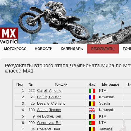
МОТОКРОСС
НОВОСТИ
КАЛЕНДАРЬ
РЕЗУЛЬТАТЫ
ГОН
Результаты второго этапа Чемпионата Мира по Мот
классе MX1
Поз
№
Гонщик
Нац
Мотоцикл
1
1
222
Cairoli, Antonio
KTM
2
21
Paulin, Gautier
Kawasaki
3
25
Desalle, Clement
Suzuki
4
100
Searle, Tommy
Kawasaki
5
9
de Dycker, Ken
KTM
6
999
Goncalves, Rui
KTM
7
34
Roelants, Joel
Yamaha