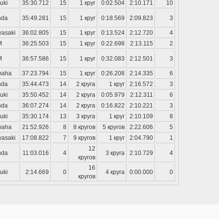
uki
35:30.712
15
1 круг
0:02.504
2:10.171
10
nda
35:49.281
15
1 круг
0:18.569
2:09.823
3
asaki
36:02.805
15
1 круг
0:13.524
2:12.720
4
M
36:25.503
15
1 круг
0:22.698
2:13.115
2
M
36:57.586
15
1 круг
0:32.083
2:12.501
3
maha
37:23.794
15
1 круг
0:26.208
2:14.335
6
nda
35:44.473
14
2 круга
1 круг
2:16.572
3
uki
35:50.452
14
2 круга
0:05.979
2:12.311
6
nda
36:07.274
14
2 круга
0:16.822
2:10.221
3
uki
35:30.174
13
3 круга
1 круг
2:10.109
8
maha
21:52.926
8
8 кругов
5 кругов
2:22.606
5
asaki
17:08.822
7
9 кругов
1 круг
2:04.790
1
12
nda
11:03.016
4
3 круга
2:10.729
4
кругов
16
uki
2:14.669
0
4 круга
0:00.000
0
кругов