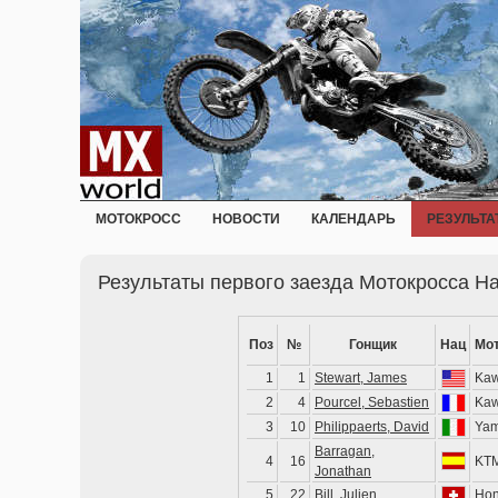
МОТОКРОСС
НОВОСТИ
КАЛЕНДАРЬ
РЕЗУЛЬТА
Результаты первого заезда Мотокросса На
Поз
№
Гонщик
Нац
Мо
1
1
Stewart, James
Kaw
2
4
Pourcel, Sebastien
Kaw
3
10
Philippaerts, David
Ya
Barragan,
4
16
KT
Jonathan
5
22
Bill, Julien
Ho