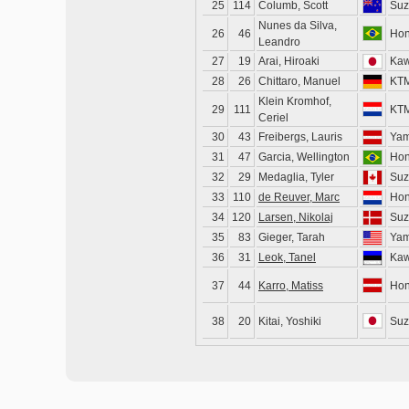
25
114
Columb, Scott
Suz
Nunes da Silva,
26
46
Ho
Leandro
27
19
Arai, Hiroaki
Kaw
28
26
Chittaro, Manuel
KT
Klein Kromhof,
29
111
KT
Ceriel
30
43
Freibergs, Lauris
Ya
31
47
Garcia, Wellington
Ho
32
29
Medaglia, Tyler
Suz
33
110
de Reuver, Marc
Ho
34
120
Larsen, Nikolaj
Suz
35
83
Gieger, Tarah
Ya
36
31
Leok, Tanel
Kaw
37
44
Karro, Matiss
Ho
38
20
Kitai, Yoshiki
Suz