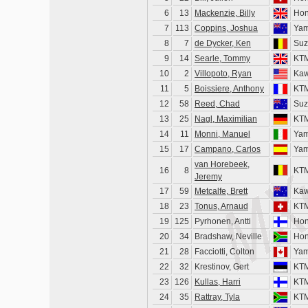
6
13
Mackenzie, Billy
Ho
7
113
Coppins, Joshua
Ya
8
7
de Dycker, Ken
Suz
9
14
Searle, Tommy
KT
10
2
Villopoto, Ryan
Kaw
11
5
Boissiere, Anthony
KT
12
58
Reed, Chad
Suz
13
25
Nagl, Maximilian
KT
14
11
Monni, Manuel
Ya
15
17
Campano, Carlos
Ya
van Horebeek,
16
8
KT
Jeremy
17
59
Metcalfe, Brett
Kaw
18
23
Tonus, Arnaud
KT
19
125
Pyrhonen, Antti
Ho
20
34
Bradshaw, Neville
Ho
21
28
Facciotti, Colton
Ya
22
32
Krestinov, Gert
KT
23
126
Kullas, Harri
KT
24
35
Rattray, Tyla
KT