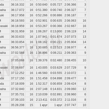
nda
36:16.332
16
0:50.640
0:05.727
2:06.366
3
maha
36:17.072
16
0:51.380
0:00.740
2:06.327
7
uki
36:17.958
16
0:52.266
0:00.886
2:06.187
7
M
36:18.593
16
0:52.901
0:00.635
2:06.063
16
asaki
36:18.959
16
0:53.267
0:00.366
2:02.667
16
M
36:31.959
16
1:06.267
0:13.000
2:06.119
14
uki
36:33.633
16
1:07.941
0:01.674
2:07.073
13
M
36:33.854
16
1:08.162
0:00.221
2:05.904
14
maha
36:56.377
16
1:30.685
0:22.523
2:08.977
4
maha
37:02.588
16
1:36.896
0:06.211
2:09.363
9
M
37:05.068
16
1:39.376
0:02.480
2:08.455
10
asaki
37:08.697
16
1:43.005
0:03.629
2:07.729
9
M
37:12.252
16
1:46.560
0:03.555
2:10.072
1
nda
37:17.150
16
1:51.458
0:04.898
2:09.477
6
nda
37:18.009
16
1:52.317
0:00.859
2:09.424
8
maha
37:32.840
16
2:07.148
0:14.831
2:09.060
12
M
37:35.731
16
2:10.039
0:02.891
2:08.960
6
M
37:39.103
16
2:13.411
0:03.372
2:11.016
8
M
35:28.208
15
1 круг
1 круг
2:07.747
10