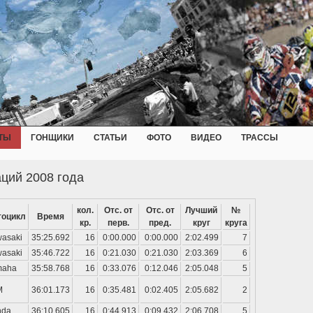
ТЫ
ГОНЩИКИ
СТАТЬИ
ФОТО
ВИДЕО
ТРАССЫ
ций 2008 года
кол.
Отс. от
Отс. от
Лучший
№
тоцикл
Время
кр.
перв.
пред.
круг
круга
asaki
35:25.692
16
0:00.000
0:00.000
2:02.499
7
asaki
35:46.722
16
0:21.030
0:21.030
2:03.369
6
maha
35:58.768
16
0:33.076
0:12.046
2:05.048
5
M
36:01.173
16
0:35.481
0:02.405
2:05.682
2
nda
36:10.605
16
0:44.913
0:09.432
2:06.708
5