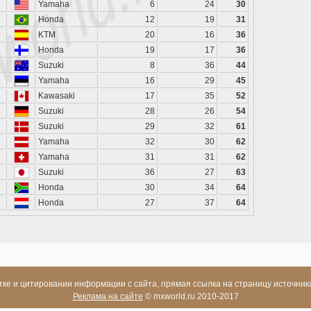
Yamaha
6
24
30
Honda
12
19
31
KTM
20
16
36
Honda
19
17
36
Suzuki
8
36
44
Yamaha
16
29
45
Kawasaki
17
35
52
Suzuki
28
26
54
Suzuki
29
32
61
Yamaha
32
30
62
Yamaha
31
31
62
Suzuki
36
27
63
Honda
30
34
64
Honda
27
37
64
ке и цитировании информации с сайта, прямая ссылка на страницу источник
Реклама на сайте
© mxworld.ru 2010-2017