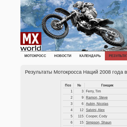
МОТОКРОСС
НОВОСТИ
КАЛЕНДАРЬ
РЕЗУЛЬТА
Результаты Мотокросса Наций 2008 года 
Поз
№
Гонщик
1
3
Ferry, Tim
2
9
Ramon, Steve
3
6
Aubin, Nicolas
4
12
Salvini, Alex
5
115
Cooper, Cody
6
15
Simpson, Shaun