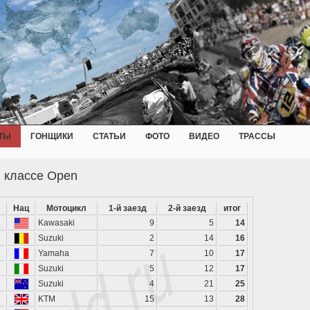
ТЫ
ГОНЩИКИ
СТАТЬИ
ФОТО
ВИДЕО
ТРАССЫ
в классе Open
Нац
Мотоцикл
1-й заезд
2-й заезд
итог
Kawasaki
9
5
14
Suzuki
2
14
16
Yamaha
7
10
17
Suzuki
5
12
17
Suzuki
4
21
25
KTM
15
13
28