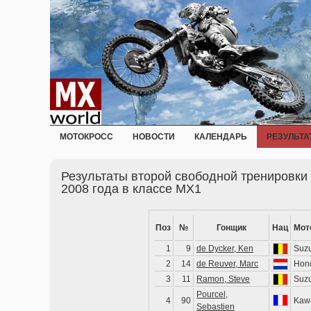
МОТОКРОСС
НОВОСТИ
КАЛЕНДАРЬ
РЕЗУЛЬТА
Результаты второй свободной тренировки
2008 года в классе MX1
Поз
№
Гонщик
Нац
Мот
1
9
de Dycker, Ken
Suzu
2
14
de Reuver, Marc
Hon
3
11
Ramon, Steve
Suzu
Pourcel,
4
90
Kaw
Sebastien