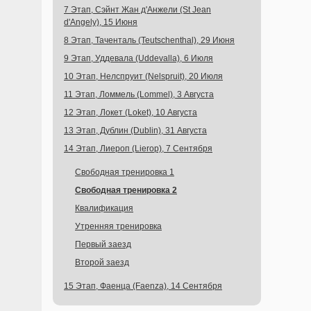
7 Этап, Сэйнт Жан д'Анжели (St Jean
d'Angely), 15 Июня
8 Этап, Таченталь (Teutschenthal), 29 Июня
9 Этап, Уддевала (Uddevalla), 6 Июля
10 Этап, Нелспруит (Nelspruit), 20 Июля
11 Этап, Ломмель (Lommel), 3 Августа
12 Этап, Локет (Loket), 10 Августа
13 Этап, Дублин (Dublin), 31 Августа
14 Этап, Лиероп (Lierop), 7 Сентября
Свободная тренировка 1
Свободная тренировка 2
Квалификация
Утренняя тренировка
Первый заезд
Второй заезд
15 Этап, Фаенца (Faenza), 14 Сентября