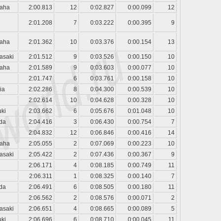
aha
2:00.813
12
0:02.827
0:00.099
12
2:01.208
7
0:03.222
0:00.395
9
aha
2:01.362
10
0:03.376
0:00.154
13
asaki
2:01.512
9
0:03.526
0:00.150
10
aha
2:01.589
9
0:03.603
0:00.077
10
2:01.747
6
0:03.761
0:00.158
10
ia
2:02.286
8
0:04.300
0:00.539
10
2:02.614
10
0:04.628
0:00.328
10
ki
2:03.662
6
0:05.676
0:01.048
10
da
2:04.416
3
0:06.430
0:00.754
7
2:04.832
12
0:06.846
0:00.416
14
aha
2:05.055
2
0:07.069
0:00.223
10
asaki
2:05.422
2
0:07.436
0:00.367
9
2:06.171
4
0:08.185
0:00.749
11
2:06.311
1
0:08.325
0:00.140
7
da
2:06.491
6
0:08.505
0:00.180
11
2:06.562
2
0:08.576
0:00.071
2
asaki
2:06.651
4
0:08.665
0:00.089
5
ki
2:06.696
6
0:08.710
0:00.045
11