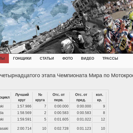
ТЫ
ГОНЩИКИ
СТАТЬИ
ФОТО
ВИДЕО
ТРАССЫ
 четырнадцатого этапа Чемпионата Мира по Мотокро
Лучший
№
Отс. от
Отс. от
кол.
оцикл
круг
круга
перв.
пред.
кр.
ki
1:57.986
7
0:00.000
0:00.000
9
da
1:58.569
2
0:00.583
0:00.583
8
ki
1:59.591
5
0:01.605
0:01.022
12
asaki
2:00.714
10
0:02.728
0:01.123
10