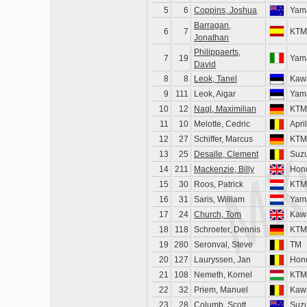
5
6
Coppins, Joshua
Yam
Barragan,
6
7
KTM
Jonathan
Philippaerts,
7
19
Yam
David
8
8
Leok, Tanel
Kaw
9
111
Leok, Aigar
Yam
10
12
Nagl, Maximilian
KTM
11
10
Melotte, Cedric
April
12
27
Schiffer, Marcus
KTM
13
25
Desalle, Clement
Suzu
14
211
Mackenzie, Billy
Hon
15
30
Roos, Patrick
KTM
16
31
Saris, William
Yam
17
24
Church, Tom
Kaw
18
118
Schroeter, Dennis
KTM
19
280
Seronval, Steve
TM
20
127
Lauryssen, Jan
Hon
21
108
Nemeth, Kornel
KTM
22
32
Priem, Manuel
Kaw
23
28
Columb, Scott
Suzu