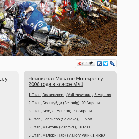
ещё
ссу
Чемпионат Мира по Мотокроссу
2008 года в классе MX1
1 Этап, Валкенсворд (Valkenswaard), 6 Апреля
2 Этап, Бельпуйдж (Bellpuig), 20 Апреля
3 Этап, Агуеда (Agueda), 27 Апреля
4 Этап, Севлиево (Sevlievo), 11 Мая
5 Этап, Мантова (Mantova), 18 Мая
6 Этап, Малори Парк (Mallory Park), 1 Июня