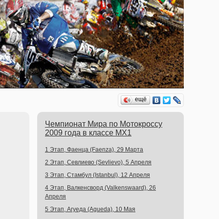
ещё
Чемпионат Мира по Мотокроссу
2009 года в классе MX1
1 Этап, Фаенца (Faenza), 29 Марта
2 Этап, Севлиево (Sevlievo), 5 Апреля
3 Этап, Стамбул (Istanbul), 12 Апреля
4 Этап, Валкенсворд (Valkenswaard), 26
Апреля
5 Этап, Агуеда (Agueda), 10 Мая