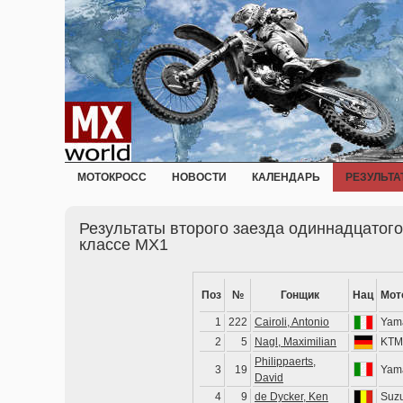
МОТОКРОСС
НОВОСТИ
КАЛЕНДАРЬ
РЕЗУЛЬТА
Результаты второго заезда одиннадцатого
классе MX1
Поз
№
Гонщик
Нац
Мот
1
222
Cairoli, Antonio
Yam
2
5
Nagl, Maximilian
KTM
Philippaerts,
3
19
Yam
David
4
9
de Dycker, Ken
Suzu