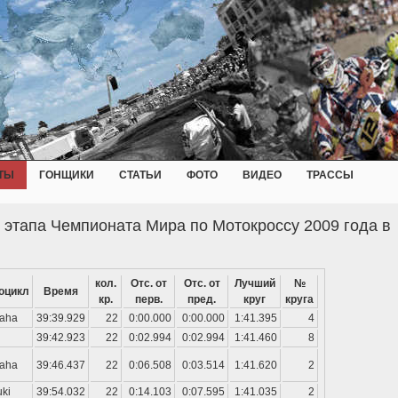
ТЫ
ГОНЩИКИ
СТАТЬИ
ФОТО
ВИДЕО
ТРАССЫ
 этапа Чемпионата Мира по Мотокроссу 2009 года в
кол.
Отс. от
Отс. от
Лучший
№
оцикл
Время
кр.
перв.
пред.
круг
круга
aha
39:39.929
22
0:00.000
0:00.000
1:41.395
4
39:42.923
22
0:02.994
0:02.994
1:41.460
8
aha
39:46.437
22
0:06.508
0:03.514
1:41.620
2
ki
39:54.032
22
0:14.103
0:07.595
1:41.035
2