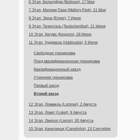
6 Этап, Бельпуйдж (Bellpuig), 17 Мая
7 Этап, Малори Парк (Mallory Park), 31 Мая
8 Этап, Эрни (Ernee), 7 Июня
9 Этап, Таченталь (Teutschenthal), 21 Июня
10 Этап, Кегумс (Kegums), 28 Июня
11 Этап, Уддевала (Uddevalla), 5 Июля
Свободная тренировка
Пред квалификационная тренировка
Квалификационный заезд
Утренняя тренировка
Первый заезд
Второй заезд
12 Этап, Ломмель (Lommel), 2 Августа
13 Этап, Локет (Loket), 9 Августа
14 Этап, Лиероп (Lierop), 30 Августа
15 Этап, Канелинья (Canelinha), 13 Сентября