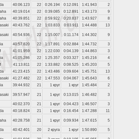
da
40:06.123
22
0:26.194
0:12.091
1:41.943
2
aha
40:19.014
22
0:39.085
0:12.891
1:43.173
9
aha
40:39.851
22
0:59.922
0:20.837
1:43.927
8
asaki
40:43.762
22
1:03.833
0:03.911
1:44.488
13
asaki
40:54.936
22
1:15.007
0:11.174
1:44.302
9
ia
40:57.820
22
1:17.891
0:02.884
1:44.732
3
M
41:01.959
22
1:22.030
0:04.139
1:44.863
3
ia
41:05.286
22
1:25.357
0:03.327
1:45.216
4
M
41:13.811
22
1:33.882
0:08.525
1:45.203
5
da
41:23.415
22
1:43.486
0:09.604
1:45.751
13
asaki
41:27.482
22
1:47.553
0:04.067
1:45.643
6
ia
39:44.932
21
1 круг
1 круг
1:45.484
2
asaki
39:57.947
21
1 круг
0:13.015
1:46.482
3
40:02.370
21
1 круг
0:04.423
1:46.507
3
da
40:18.824
21
1 круг
0:16.454
1:47.288
11
aha
40:28.758
21
1 круг
0:09.934
1:47.615
5
da
40:42.401
20
2 круга
1 круг
1:50.890
5