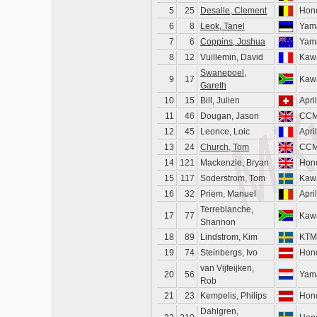
5
25
Desalle, Clement
Hon
6
8
Leok, Tanel
Yam
7
6
Coppins, Joshua
Yam
8
12
Vuillemin, David
Kaw
Swanepoel,
9
17
Kaw
Gareth
10
15
Bill, Julien
April
11
46
Dougan, Jason
CC
12
45
Leonce, Loic
April
13
24
Church, Tom
CC
14
121
Mackenzie, Bryan
Hon
15
117
Soderstrom, Tom
Kaw
16
32
Priem, Manuel
April
Terreblanche,
17
77
Kaw
Shannon
18
89
Lindstrom, Kim
KTM
19
74
Steinbergs, Ivo
Hon
van Vijfeijken,
20
56
Yam
Rob
21
23
Kempelis, Philips
Hon
Dahlgren,