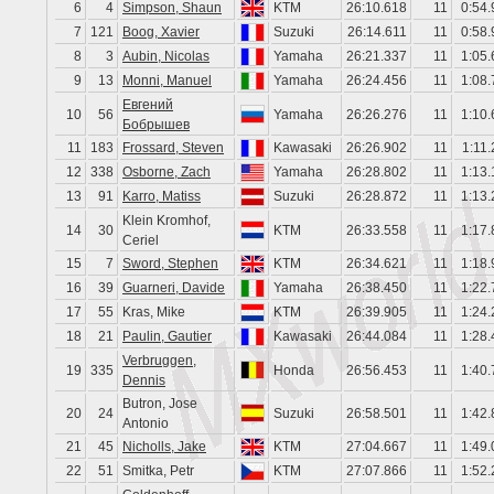
6
4
Simpson, Shaun
KTM
26:10.618
11
0:54.
7
121
Boog, Xavier
Suzuki
26:14.611
11
0:58.
8
3
Aubin, Nicolas
Yamaha
26:21.337
11
1:05.
9
13
Monni, Manuel
Yamaha
26:24.456
11
1:08.
Евгений
10
56
Yamaha
26:26.276
11
1:10.
Бобрышев
11
183
Frossard, Steven
Kawasaki
26:26.902
11
1:11
12
338
Osborne, Zach
Yamaha
26:28.802
11
1:13.
13
91
Karro, Matiss
Suzuki
26:28.872
11
1:13.
Klein Kromhof,
14
30
KTM
26:33.558
11
1:17.
Ceriel
15
7
Sword, Stephen
KTM
26:34.621
11
1:18.
16
39
Guarneri, Davide
Yamaha
26:38.450
11
1:22.
17
55
Kras, Mike
KTM
26:39.905
11
1:24.
18
21
Paulin, Gautier
Kawasaki
26:44.084
11
1:28.
Verbruggen,
19
335
Honda
26:56.453
11
1:40.
Dennis
Butron, Jose
20
24
Suzuki
26:58.501
11
1:42.
Antonio
21
45
Nicholls, Jake
KTM
27:04.667
11
1:49.
22
51
Smitka, Petr
KTM
27:07.866
11
1:52.