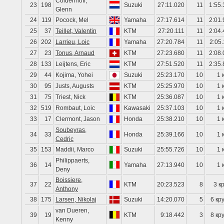
Coldenhoff,
23
198
Suzuki
27:11.020
11
1:55.
Glenn
24
119
Pocock, Mel
Yamaha
27:17.614
11
2:01.
25
37
Teillet, Valentin
KTM
27:20.111
11
2:04.
26
202
Larrieu, Loic
Yamaha
27:20.784
11
2:05
27
23
Tonus, Arnaud
KTM
27:23.680
11
2:08.
28
133
Leijtens, Eric
KTM
27:51.520
11
2:35.
29
44
Kojima, Yohei
Suzuki
25:23.170
10
1 
30
95
Justs, Augusts
KTM
25:25.970
10
1 
31
75
Triest, Nick
KTM
25:36.087
10
1 
32
519
Rombaut, Loic
Kawasaki
25:37.103
10
1 
33
17
Clermont, Jason
Honda
25:38.210
10
1 
Soubeyras,
34
33
Honda
25:39.166
10
1 
Cedric
35
153
Maddii, Marco
Suzuki
25:55.726
10
1 
Philippaerts,
36
14
Yamaha
27:13.940
10
1 
Deny
Boissiere,
37
22
KTM
20:23.523
8
3 к
Anthony
38
175
Larsen, Nikolaj
Suzuki
14:20.070
5
6 кр
van Dueren,
39
19
KTM
9:18.442
3
8 кр
Kenny