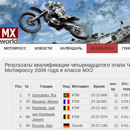
МОТОКРОСС
НОВОСТИ
КАЛЕНДАРЬ
РЕЗУЛЬТАТЫ
ГОН
Результаты квалификации четырнадцатого этапа 
Мотокроссу 2009 года в классе MX2
кол.
Отс.
Поз
№
Гонщик
Нац
Мотоцикл
Время
кр.
пер
1
5
Goncalves, Rui
KTM
25:15.666
11
0:00.
2
25
Musquin, Marvin
KTM
25:18.681
11
0:03.
3
34
Roelants, Joel
KTM
25:21.402
11
0:05.
van Horebeek,
4
89
KTM
25:57.074
11
0:41.
Jeremy
5
94
Roczen, Ken
Suzuki
25:57.148
11
0:41.