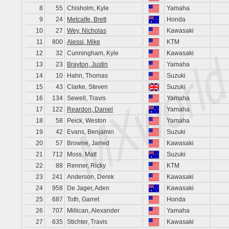
8
55
Chisholm, Kyle
Yamaha
9
24
Metcalfe, Brett
Honda
10
27
Wey, Nicholas
Kawasaki
11
800
Alessi, Mike
KTM
12
32
Cunningham, Kyle
Kawasaki
13
23
Brayton, Justin
Yamaha
14
10
Hahn, Thomas
Suzuki
15
43
Clarke, Steven
Suzuki
16
134
Sewell, Travis
Yamaha
17
122
Reardon, Daniel
Yamaha
18
58
Peick, Weston
Yamaha
19
42
Evans, Benjamin
Suzuki
20
57
Browne, Jarred
Kawasaki
21
712
Moss, Matt
Suzuki
22
88
Renner, Ricky
KTM
23
241
Anderson, Derek
Kawasaki
24
958
De Jager, Aden
Kawasaki
25
687
Toth, Garret
Honda
26
707
Millican, Alexander
Yamaha
27
635
Stichter, Travis
Kawasaki