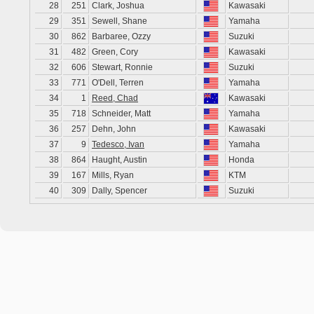
28
251
Clark, Joshua
Kawasaki
29
351
Sewell, Shane
Yamaha
30
862
Barbaree, Ozzy
Suzuki
31
482
Green, Cory
Kawasaki
32
606
Stewart, Ronnie
Suzuki
33
771
O'Dell, Terren
Yamaha
34
1
Reed, Chad
Kawasaki
35
718
Schneider, Matt
Yamaha
36
257
Dehn, John
Kawasaki
37
9
Tedesco, Ivan
Yamaha
38
864
Haught, Austin
Honda
39
167
Mills, Ryan
KTM
40
309
Dally, Spencer
Suzuki