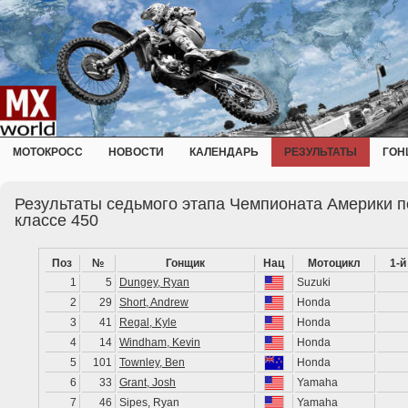
МОТОКРОСС
НОВОСТИ
КАЛЕНДАРЬ
РЕЗУЛЬТАТЫ
ГОН
Результаты седьмого этапа Чемпионата Америки п
классе 450
Поз
№
Гонщик
Нац
Мотоцикл
1-й
1
5
Dungey, Ryan
Suzuki
2
29
Short, Andrew
Honda
3
41
Regal, Kyle
Honda
4
14
Windham, Kevin
Honda
5
101
Townley, Ben
Honda
6
33
Grant, Josh
Yamaha
7
46
Sipes, Ryan
Yamaha