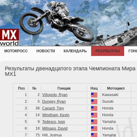
МОТОКРОСС
НОВОСТИ
КАЛЕНДАРЬ
РЕЗУЛЬТАТЫ
ГОН
Результаты двенадцатого этапа Чемпионата Мира 
MX1
Поз
№
Гонщик
Нац
Мотоцикл
1
2
Villopoto, Ryan
Kawasaki
2
5
Dungey, Ryan
Suzuki
3
38
Canard, Trey
Honda
4
14
Windham, Kevin
Honda
5
9
Tedesco, Ivan
Yamaha
6
18
Millsaps, David
Honda
7
75
Hill, Joshua
Yamaha