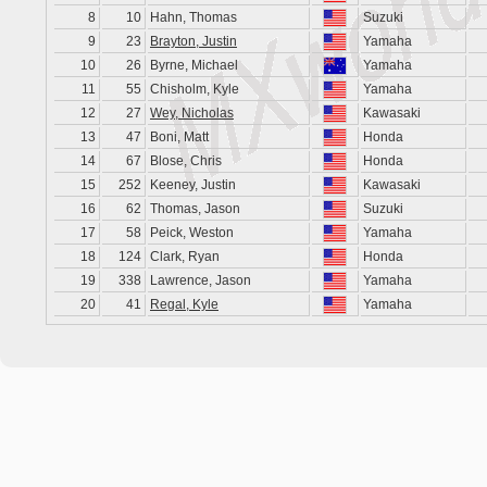
8
10
Hahn, Thomas
Suzuki
9
23
Brayton, Justin
Yamaha
10
26
Byrne, Michael
Yamaha
11
55
Chisholm, Kyle
Yamaha
12
27
Wey, Nicholas
Kawasaki
13
47
Boni, Matt
Honda
14
67
Blose, Chris
Honda
15
252
Keeney, Justin
Kawasaki
16
62
Thomas, Jason
Suzuki
17
58
Peick, Weston
Yamaha
18
124
Clark, Ryan
Honda
19
338
Lawrence, Jason
Yamaha
20
41
Regal, Kyle
Yamaha