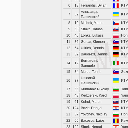
6
18
Ferrandis, Dylan
KT
Александр
7
39
KT
Пащинский
8
19
Michek, Martin
KT
9
63
Simko, Tomas
KT
10
46
Lonka, Lukasz
Hon
11
36
Gercar, Klemen
KT
12
54
Ullrich, Dennis
KT
13
52
Baudrexl, Dennis
KT
Bernardini,
14
12
KT
Samuele
15
34
Mulec, Toni
Suz
Николай
16
37
KT
Пащинский
17
55
Kumanov, Nikolay
Yam
18
48
Kedzierski, Karol
Yam
19
61
Kohut, Martin
KT
20
124
Bozic, Danijel
KT
21
57
Yovchev, Nikolay
Hon
22
66
Bacescu, Lajos
Kaw
23
122
Sipek, Nenad
Yam