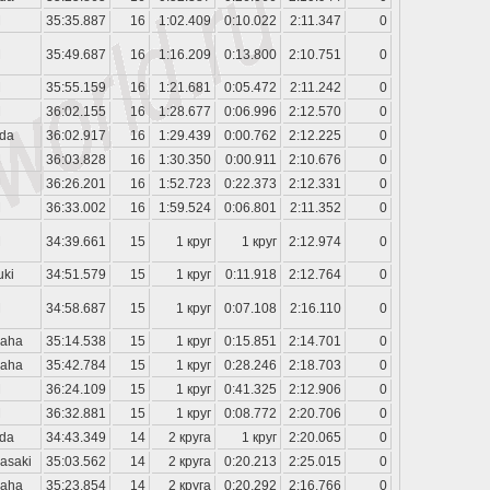
M
35:35.887
16
1:02.409
0:10.022
2:11.347
0
M
35:49.687
16
1:16.209
0:13.800
2:10.751
0
M
35:55.159
16
1:21.681
0:05.472
2:11.242
0
M
36:02.155
16
1:28.677
0:06.996
2:12.570
0
da
36:02.917
16
1:29.439
0:00.762
2:12.225
0
M
36:03.828
16
1:30.350
0:00.911
2:10.676
0
M
36:26.201
16
1:52.723
0:22.373
2:12.331
0
M
36:33.002
16
1:59.524
0:06.801
2:11.352
0
M
34:39.661
15
1 круг
1 круг
2:12.974
0
uki
34:51.579
15
1 круг
0:11.918
2:12.764
0
M
34:58.687
15
1 круг
0:07.108
2:16.110
0
aha
35:14.538
15
1 круг
0:15.851
2:14.701
0
aha
35:42.784
15
1 круг
0:28.246
2:18.703
0
M
36:24.109
15
1 круг
0:41.325
2:12.906
0
M
36:32.881
15
1 круг
0:08.772
2:20.706
0
da
34:43.349
14
2 круга
1 круг
2:20.065
0
asaki
35:03.562
14
2 круга
0:20.213
2:25.015
0
aha
35:23.854
14
2 круга
0:20.292
2:16.766
0