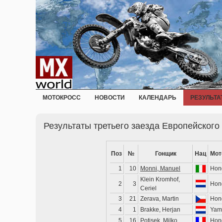
МОТОКРОСС
НОВОСТИ
КАЛЕНДАРЬ
РЕЗУЛЬТА
Результаты третьего заезда Европейского
Поз
№
Гонщик
Нац
Мот
1
10
Monni, Manuel
Hon
Klein Kromhof,
2
3
Hon
Ceriel
3
21
Zerava, Martin
Hon
4
1
Brakke, Herjan
Yam
5
16
Potisek, Milko
Hon