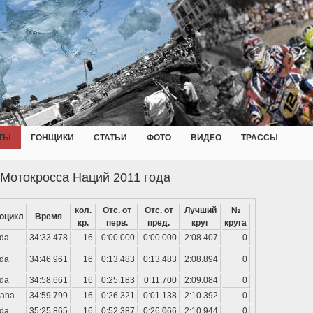
ТЫ
ГОНЩИКИ
СТАТЬИ
ФОТО
ВИДЕО
ТРАССЫ
 Мотокросса Наций 2011 года
кол.
Отс. от
Отс. от
Лучший
№
оцикл
Время
кр.
перв.
пред.
круг
круга
da
34:33.478
16
0:00.000
0:00.000
2:08.407
0
da
34:46.961
16
0:13.483
0:13.483
2:08.894
0
da
34:58.661
16
0:25.183
0:11.700
2:09.084
0
aha
34:59.799
16
0:26.321
0:01.138
2:10.392
0
da
35:25.865
16
0:52.387
0:26.066
2:10.944
0