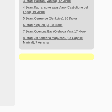
3 Этап, Вантаа (Vantaa), 12 Июня
4 Этап, Кастельоне дель Лаго (Castiglione del
Lago), 19 Июня
5 Этап, Сенквице (Senkvice), 26 Июня
6 Этап, Черновцы, 10 Июля
7 Этап, Орехова Вас (Orehova Vas), 17 Июля
8 Этап, Ля Капелла Мариваль (La Capelle
Marival), 7 Августа