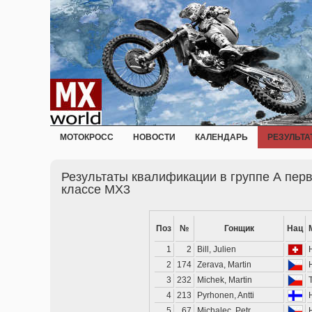
МОТОКРОСС
НОВОСТИ
КАЛЕНДАРЬ
РЕЗУЛЬТА
Результаты квалификации в группе А перв
классе MX3
Поз
№
Гонщик
Нац
1
2
Bill, Julien
2
174
Zerava, Martin
3
232
Michek, Martin
4
213
Pyrhonen, Antti
5
67
Michalec, Petr