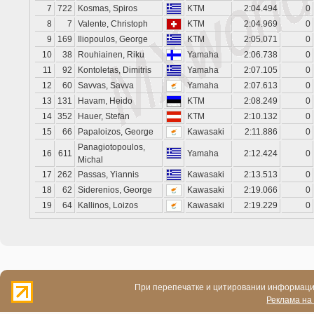
7
722
Kosmas, Spiros
KTM
2:04.494
0
8
7
Valente, Christoph
KTM
2:04.969
0
9
169
Iliopoulos, George
KTM
2:05.071
0
10
38
Rouhiainen, Riku
Yamaha
2:06.738
0
11
92
Kontoletas, Dimitris
Yamaha
2:07.105
0
12
60
Savvas, Savva
Yamaha
2:07.613
0
13
131
Havam, Heido
KTM
2:08.249
0
14
352
Hauer, Stefan
KTM
2:10.132
0
15
66
Papaloizos, George
Kawasaki
2:11.886
0
Panagiotopoulos,
16
611
Yamaha
2:12.424
0
Michal
17
262
Passas, Yiannis
Kawasaki
2:13.513
0
18
62
Siderenios, George
Kawasaki
2:19.066
0
19
64
Kallinos, Loizos
Kawasaki
2:19.229
0
При перепечатке и цитировании информации
Реклама на