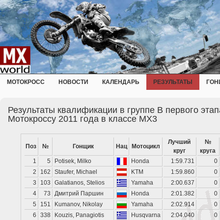
МОТОКРОСС
НОВОСТИ
КАЛЕНДАРЬ
РЕЗУЛЬТАТЫ
ГОН
Результаты квалификации в группе B первого эта
Мотокроссу 2011 года в классе MX3
Лучший
№
Поз
№
Гонщик
Нац
Мотоцикл
круг
круга
1
5
Potisek, Milko
Honda
1:59.731
0
2
162
Staufer, Michael
KTM
1:59.860
0
3
103
Galatianos, Stelios
Yamaha
2:00.637
0
4
73
Дмитрий Паршин
Honda
2:01.382
0
5
151
Kumanov, Nikolay
Yamaha
2:02.914
0
6
338
Kouzis, Panagiotis
Husqvarna
2:04.040
0