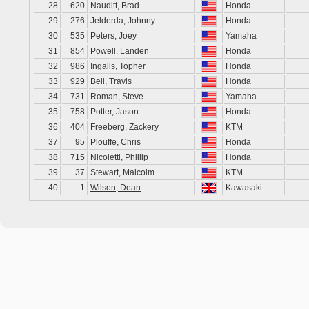
28
620
Nauditt, Brad
Honda
29
276
Jelderda, Johnny
Honda
30
535
Peters, Joey
Yamaha
31
854
Powell, Landen
Honda
32
986
Ingalls, Topher
Honda
33
929
Bell, Travis
Honda
34
731
Roman, Steve
Yamaha
35
758
Potter, Jason
Honda
36
404
Freeberg, Zackery
KTM
37
95
Plouffe, Chris
Honda
38
715
Nicoletti, Phillip
Honda
39
37
Stewart, Malcolm
KTM
40
1
Wilson, Dean
Kawasaki