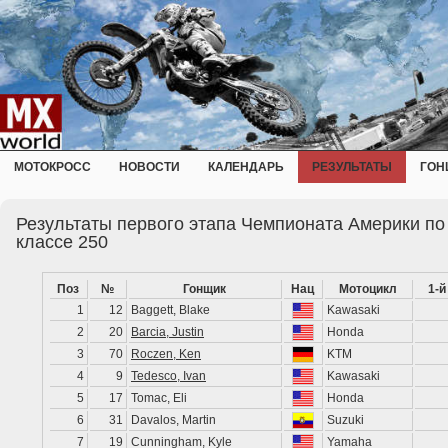
МОТОКРОСС
НОВОСТИ
КАЛЕНДАРЬ
РЕЗУЛЬТАТЫ
ГОН
Результаты первого этапа Чемпионата Америки по
классе 250
Поз
№
Гонщик
Нац
Мотоцикл
1-й
1
12
Baggett, Blake
Kawasaki
2
20
Barcia, Justin
Honda
3
70
Roczen, Ken
KTM
4
9
Tedesco, Ivan
Kawasaki
5
17
Tomac, Eli
Honda
6
31
Davalos, Martin
Suzuki
7
19
Cunningham, Kyle
Yamaha