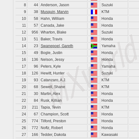
8
44
Anderson, Jason
Suzuki
9
38
Musquin, Marvin
KTM
10
58
Hahn, William
Honda
11
57
Canada, Jake
Honda
12
956
Wharton, Blake
Suzuki
13
51
Baker, Travis
Honda
14
23
Swanepoel, Gareth
Yamaha
15
49
Bogle, Justin
Honda
16
136
Nelson, Jessy
Honda
17
96
Peters, Kyle
Yamaha
18
126
Hewitt, Hunter
Suzuki
19
93
Catanzaro, A.J.
KTM
20
68
Sewell, Shane
KTM
21
30
Martin, Alex
Honda
22
84
Rusk, Killian
Honda
23
211
Tapia, Tevin
KTM
24
67
Champion, Scott
Honda
25
774
Tilford, Preston
Honda
26
772
Noftz, Robert
Honda
27
166
Tedder, Dakota
Kawasaki