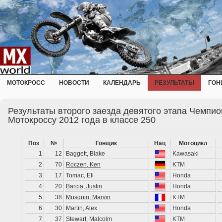
МОТОКРОСС
НОВОСТИ
КАЛЕНДАРЬ
РЕЗУЛЬТАТЫ
ГОН
Результаты второго заезда девятого этапа Чемпи
Мотокроссу 2012 года в классе 250
Поз
№
Гонщик
Нац
Мотоцикл
1
12
Baggett, Blake
Kawasaki
2
70
Roczen, Ken
KTM
3
17
Tomac, Eli
Honda
4
20
Barcia, Justin
Honda
5
38
Musquin, Marvin
KTM
6
30
Martin, Alex
Honda
7
37
Stewart, Malcolm
KTM