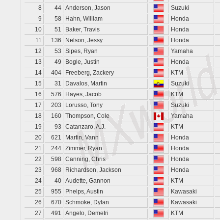
8
44
Anderson, Jason
Suzuki
9
58
Hahn, William
Honda
10
51
Baker, Travis
Honda
11
136
Nelson, Jessy
Honda
12
53
Sipes, Ryan
Yamaha
13
49
Bogle, Justin
Honda
14
404
Freeberg, Zackery
KTM
15
31
Davalos, Martin
Suzuki
16
576
Hayes, Jacob
KTM
17
203
Lorusso, Tony
Suzuki
18
160
Thompson, Cole
Yamaha
19
93
Catanzaro, A.J.
KTM
20
621
Martin, Vann
Honda
21
244
Zimmer, Ryan
Honda
22
598
Canning, Chris
Honda
23
968
Richardson, Jackson
Honda
24
40
Audette, Gannon
KTM
25
955
Phelps, Austin
Kawasaki
26
670
Schmoke, Dylan
Kawasaki
27
491
Angelo, Demetri
KTM