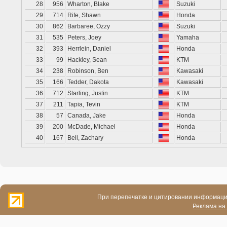
28
956
Wharton, Blake
Suzuki
29
714
Rife, Shawn
Honda
30
862
Barbaree, Ozzy
Suzuki
31
535
Peters, Joey
Yamaha
32
393
Herrlein, Daniel
Honda
33
99
Hackley, Sean
KTM
34
238
Robinson, Ben
Kawasaki
35
166
Tedder, Dakota
Kawasaki
36
712
Starling, Justin
KTM
37
211
Tapia, Tevin
KTM
38
57
Canada, Jake
Honda
39
200
McDade, Michael
Honda
40
167
Bell, Zachary
Honda
При перепечатке и цитировании информации
Реклама на