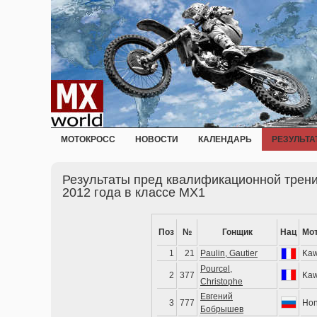
МОТОКРОСС
НОВОСТИ
КАЛЕНДАРЬ
РЕЗУЛЬТА
Результаты пред квалификационной трени
2012 года в классе MX1
Поз
№
Гонщик
Нац
Мо
1
21
Paulin, Gautier
Kaw
Pourcel,
2
377
Kaw
Christophe
Евгений
3
777
Ho
Бобрышев