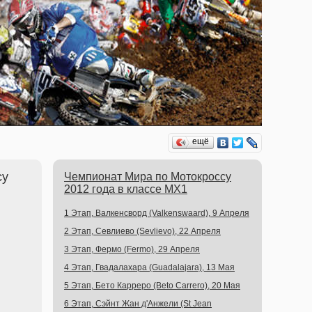
ещё
су
Чемпионат Мира по Мотокроссу
2012 года в классе MX1
1 Этап, Валкенсворд (Valkenswaard), 9 Апреля
2 Этап, Севлиево (Sevlievo), 22 Апреля
3 Этап, Фермо (Fermo), 29 Апреля
4 Этап, Гвадалахара (Guadalajara), 13 Мая
5 Этап, Бето Карреро (Beto Carrero), 20 Мая
6 Этап, Сэйнт Жан д'Анжели (St Jean