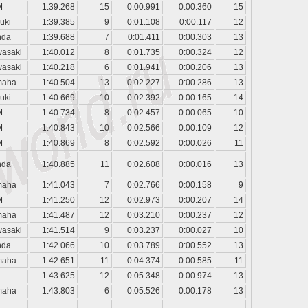
M
1:39.268
15
0:00.991
0:00.360
15
uki
1:39.385
9
0:01.108
0:00.117
12
nda
1:39.688
7
0:01.411
0:00.303
13
asaki
1:40.012
8
0:01.735
0:00.324
12
asaki
1:40.218
6
0:01.941
0:00.206
13
maha
1:40.504
13
0:02.227
0:00.286
13
uki
1:40.669
10
0:02.392
0:00.165
14
M
1:40.734
8
0:02.457
0:00.065
10
M
1:40.843
10
0:02.566
0:00.109
12
M
1:40.869
8
0:02.592
0:00.026
11
nda
1:40.885
11
0:02.608
0:00.016
13
maha
1:41.043
7
0:02.766
0:00.158
9
M
1:41.250
12
0:02.973
0:00.207
14
maha
1:41.487
12
0:03.210
0:00.237
12
asaki
1:41.514
9
0:03.237
0:00.027
10
nda
1:42.066
10
0:03.789
0:00.552
13
maha
1:42.651
11
0:04.374
0:00.585
11
1:43.625
12
0:05.348
0:00.974
13
maha
1:43.803
6
0:05.526
0:00.178
13