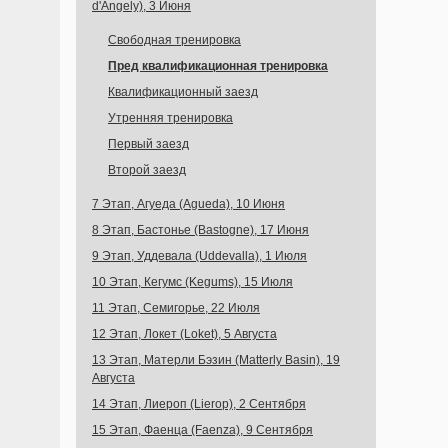
d'Angely), 3 Июня
Свободная тренировка
Пред квалификационная тренировка
Квалификационный заезд
Утренняя тренировка
Первый заезд
Второй заезд
7 Этап, Агуеда (Agueda), 10 Июня
8 Этап, Бастонье (Bastogne), 17 Июня
9 Этап, Уддевала (Uddevalla), 1 Июля
10 Этап, Кегумс (Kegums), 15 Июля
11 Этап, Семигорье, 22 Июля
12 Этап, Локет (Loket), 5 Августа
13 Этап, Матерли Бэзин (Matterly Basin), 19
Августа
14 Этап, Лиероп (Lierop), 2 Сентября
15 Этап, Фаенца (Faenza), 9 Сентября