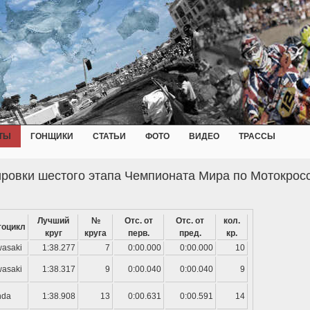
ТЫ
ГОНЩИКИ
СТАТЬИ
ФОТО
ВИДЕО
ТРАССЫ
ровки шестого этапа Чемпионата Мира по Мотокрос
Лучший
№
Отс. от
Отс. от
кол.
тоцикл
круг
круга
перв.
пред.
кр.
asaki
1:38.277
7
0:00.000
0:00.000
10
asaki
1:38.317
9
0:00.040
0:00.040
9
nda
1:38.908
13
0:00.631
0:00.591
14